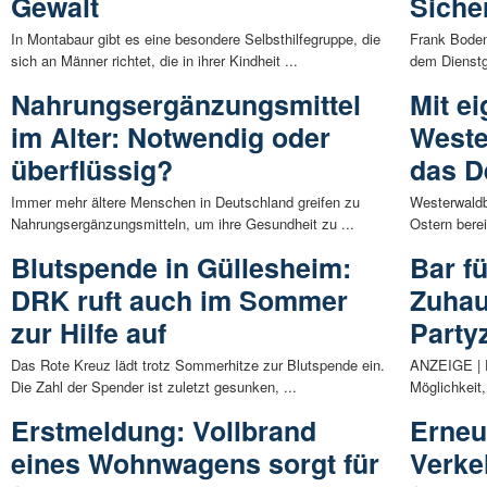
Gewalt
Siche
In Montabaur gibt es eine besondere Selbsthilfegruppe, die
Frank Boden
sich an Männer richtet, die in ihrer Kindheit ...
dem Dienstge
Nahrungsergänzungsmittel
Mit e
im Alter: Notwendig oder
Weste
überflüssig?
das D
Immer mehr ältere Menschen in Deutschland greifen zu
Westerwaldb
Nahrungsergänzungsmitteln, um ihre Gesundheit zu ...
Ostern berei
Blutspende in Güllesheim:
Bar f
DRK ruft auch im Sommer
Zuhau
zur Hilfe auf
Party
Das Rote Kreuz lädt trotz Sommerhitze zur Blutspende ein.
ANZEIGE | E
Die Zahl der Spender ist zuletzt gesunken, ...
Möglichkeit,
Erstmeldung: Vollbrand
Erneu
eines Wohnwagens sorgt für
Verke