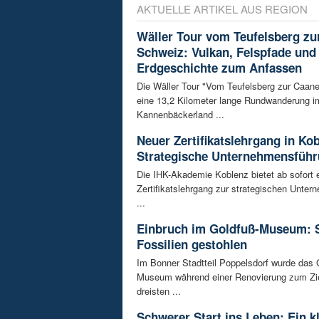
AKTUELLE ARTIKEL AUS REGION
Wäller Tour vom Teufelsberg zu
Schweiz: Vulkan, Felspfade und
Erdgeschichte zum Anfassen
Die Wäller Tour "Vom Teufelsberg zur Caane
eine 13,2 Kilometer lange Rundwanderung i
Kannenbäckerland ...
Neuer Zertifikatslehrgang in Ko
Strategische Unternehmensfüh
Die IHK-Akademie Koblenz bietet ab sofort 
Zertifikatslehrgang zur strategischen Unte
...
Einbruch im Goldfuß-Museum: 
Fossilien gestohlen
Im Bonner Stadtteil Poppelsdorf wurde das 
Museum während einer Renovierung zum Zie
dreisten ...
Schwerer Start ins Leben: Ein k