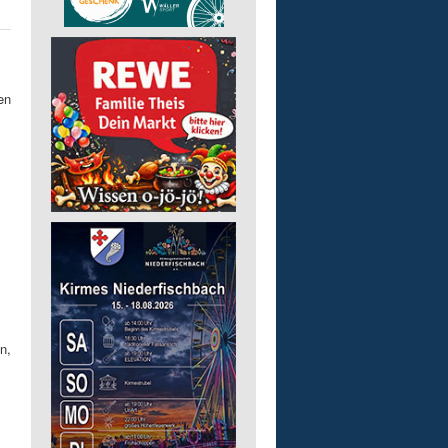
en
n,