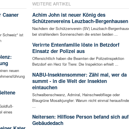
WEITERE ARTIKEL
r Caaner
Achim John ist neuer König des
Schützenvereins Leuzbach-Bergenhausen
Nachdem der Schützenverein (SV) Leuzbach-Bergenhaus
bei strahlendem Sonnenschein die ersten beiden ...
r Schweiz" ist
m
Verirrte Entenfamilie löste in Betzdorf
Einsatz der Polizei aus
blenz:
Offensichtlich haben die Beamten der Polizeiinspektion
rung
Betzdorf ein Herz für Tiere: Die Inspektion erhielt ...
einen neuen
NABU-Insektensommer: Zähl mal, wer da
rnehmensführung
summt - in die Welt der Insekten
eintauchen
Seltene
Schwalbenschwanz, Admiral, Hainschwebfliege oder
Blaugrüne Mosaikjungfer: Warum nicht einmal herausfinde
Goldfuß-
...
l eines
Neitersen: Hilflose Person befand sich auf
Gebäudedach
leiner Kater