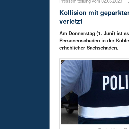
Pressemitteilung vom 02.06.2023
Kollision mit geparkte
verletzt
Am Donnerstag (1. Juni) ist e
Personenschaden in der Koble
erheblicher Sachschaden.