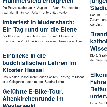
Flammersfeld erfolgreich
junge
Stadi
Die Polizei suchte am 5. August im Raum Flammersfeld
nach der 38-jährigen Julia F. Unterstützt wurde ...
Das 13. Fuß
Zusammenar
Imkertest in Mudersbach:
war ein ...
Ein Tag rund um die Biene
Brand
Der Bienenzucht- und Naturschutzverein Mudersbach-
katho
Brachbach e.V. lädt im August zu einem besonderen Event
...
Wissen
Einblicke in die
Die 6. Stra
den 39-jähr
buddhistischen Lehren im
...
Kloster Hassel
Elken
Das Kloster Hassel bietet jeden zweiten Sonntag im Monat
Fahre
eine Gelegenheit, sich mit der Buddha-Lehre ...
Betäu
Geführte E-Bike-Tour:
unter
Altenkirchenrunde im
In der Nach
Westerwald