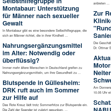
Selbsthilfegruppe in
anbieten ...
Montabaur: Unterstützung
Zur R
für Männer nach sexueller
Klini
Gewalt
"Rund
In Montabaur gibt es eine besondere Selbsthilfegruppe, die
Sanie
sich an Männer richtet, die in ihrer Kindheit ...
Die Geschäf
Nahrungsergänzungsmittel
Dr. Ottmar 
im Alter: Notwendig oder
Aktual
überflüssig?
Motor
Immer mehr ältere Menschen in Deutschland greifen zu
Neite
Nahrungsergänzungsmitteln, um ihre Gesundheit zu ...
Schwe
Blutspende in Güllesheim:
Am Donnerst
DRK ruft auch im Sommer
10.05 Uhr e
zur Hilfe auf
Schat
Das Rote Kreuz lädt trotz Sommerhitze zur Blutspende ein.
NABU 
Die Zahl der Spender ist zuletzt gesunken, ...