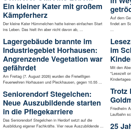
in We
Ein kleiner Kater mit großem
getrö
Kämpferherz
Auf dem Ge
Der kleine Kater Hümmelchen hatte keinen einfachen Start
findet am So
ins Leben. Das hielt ihn aber nicht davon ab, ...
...
Lagergebäude brannte im
Lesez
Industriegebiet Horhausen:
im Sc
Angrenzende Vegetation war
Kinde
gefährdet
Mit den Abe
"Lesezelt on
Am Freitag (7. August 2026) wurden die Freiwilligen
Kindertagess
Feuerwehren Horhausen und Pleckhausen, gegen 10.55 ...
Trotz
Seniorendorf Stegelchen:
Goldm
Neue Auszubildende starten
Friedhelm Ad
in die Pflegekarriere
Laufbahn sc
Das Seniorendorf Stegelchen in Herdorf setzt auf die
25 Ja
Ausbildung eigener Fachkräfte. Vier neue Auszubildende ...