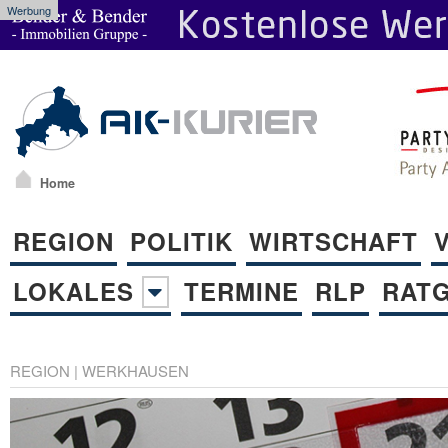
Werbung
Home
REGION
POLITIK
WIRTSCHAFT
LOKALES
TERMINE
RLP
RAT
REGION
|
WERKHAUSEN