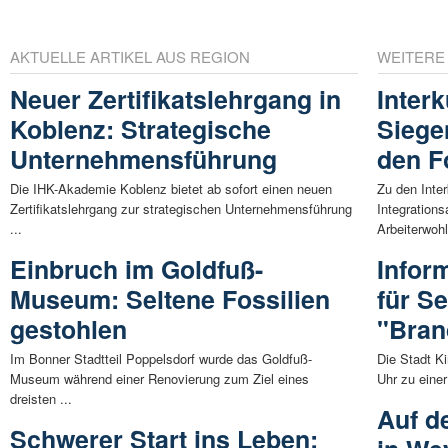
AKTUELLE ARTIKEL AUS REGION
WEITERE
Neuer Zertifikatslehrgang in
Inter
Koblenz: Strategische
Siegen
Unternehmensführung
den F
Die IHK-Akademie Koblenz bietet ab sofort einen neuen
Zu den Inter
Zertifikatslehrgang zur strategischen Unternehmensführung
Integration
...
Arbeiterwohlf
Einbruch im Goldfuß-
Infor
Museum: Seltene Fossilien
für S
gestohlen
"Bran
Im Bonner Stadtteil Poppelsdorf wurde das Goldfuß-
Die Stadt K
Museum während einer Renovierung zum Ziel eines
Uhr zu eine
dreisten ...
Auf d
Schwerer Start ins Leben: