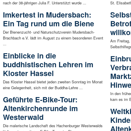
nach der 38-jährigen Julia F. Unterstützt wurde ...
St. Elisabeth
Imkertest in Mudersbach:
Selbs
Ein Tag rund um die Biene
Betro
will
Der Bienenzucht- und Naturschutzverein Mudersbach-
Brachbach e.V. lädt im August zu einem besonderen Event
Am Freitag,
...
Selbsthilfeg
Einblicke in die
Einbr
buddhistischen Lehren im
Verbr
Kloster Hassel
Markt
Das Kloster Hassel bietet jeden zweiten Sonntag im Monat
Hinwe
eine Gelegenheit, sich mit der Buddha-Lehre ...
In den früh
Geführte E-Bike-Tour:
kam es im B
Altenkirchenrunde im
Weltk
Westerwald
Kinde
Die malerische Landschaft des Hachenburger Westerwalds
Alten