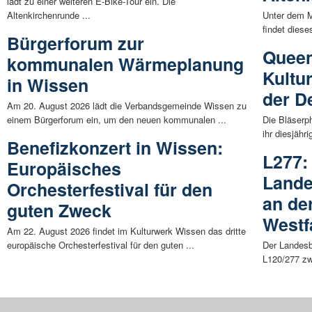
lädt zu einer weiteren E-Bike-Tour ein. Die
Altenkirchenrunde ...
Unter dem M
findet diese
Bürgerforum zur
Quee
kommunalen Wärmeplanung
Kultu
in Wissen
der D
Am 20. August 2026 lädt die Verbandsgemeinde Wissen zu
einem Bürgerforum ein, um den neuen kommunalen ...
Die Bläserph
ihr diesjäh
Benefizkonzert in Wissen:
L277:
Europäisches
Lande
Orchesterfestival für den
an de
guten Zweck
Westfa
Am 22. August 2026 findet im Kulturwerk Wissen das dritte
europäische Orchesterfestival für den guten ...
Der Landesb
L120/277 zw