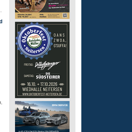
.
d
t,
m