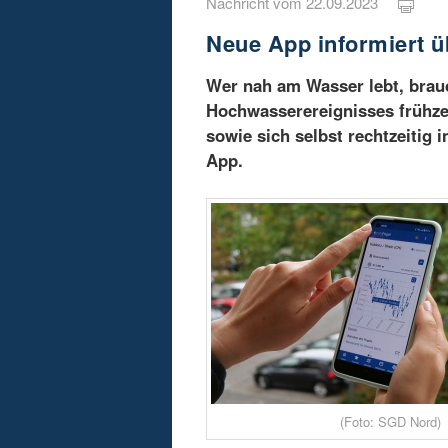
Nachricht vom 22.09.2023
Neue App informiert 
Wer nah am Wasser lebt, brau
Hochwasserereignisses frühze
sowie sich selbst rechtzeitig 
App.
(Foto: SGD Nord)