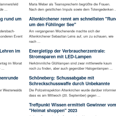
Flammersfeld
Maria Weber als Teamsprecherin begrüßte die Frauen.
de ...
Nach dem geistlichen Impuls sowie dem Totengedenken ..
ag rund um
Altenkirchener rennt am schnellsten "Run
um den Fühlinger See"
udersbach-
Am vergangenen Wochenende machte sich der
sonderen Event
Altenkirchener Sebastian Leins auf, um zu schauen, wie
nach ...
 Lehren im
Energietipp der Verbraucherzentrale:
Stromsparen mit LED-Lampen
nntag im Monat
Herkömmliche Glühlampen sind zwar mittlerweile kaum
...
noch zu finden, aber auch gegenüber Halogenlampen ...
chenrunde
Schöneberg: Schussabgabe mit
Schreckschusswaffe durch Unbekannte
er Westerwalds
Die Polizeiinspektion Altenkirchen wurde darüber informier
dass es am Mittwoch (20. September) gegen ...
Treffpunkt Wissen ermittelt Gewinner vo
"Heimat shoppen" 2023