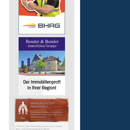
Auslieferungsfahrer/-in
für Mittagessen
Lebenshilfe im Landkreis Altenk
GmbH
57632 Flammersfeld