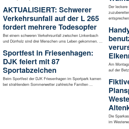
Der leckere
AKTUALISIERT: Schwerer
zuzubereite
Verkehrsunfall auf der L 265
entsprechend
fordert mehrere Todesopfer
Handy
Bei einem schweren Verkehrsunfall zwischen Linkenbach
benut
und Dürrholz sind drei Menschen ums Leben gekommen. ...
verur
Sportfest in Friesenhagen:
Elken
DJK feiert mit 87
Am Montagab
Sportabzeichen
auf der Betz
Beim Sportfest der DJK Friesenhagen im Sportpark kamen
Fikti
bei strahlendem Sommerwetter zahlreiche Familien ...
Plans
Weste
Alten
Die Sparkas
im Westerwal