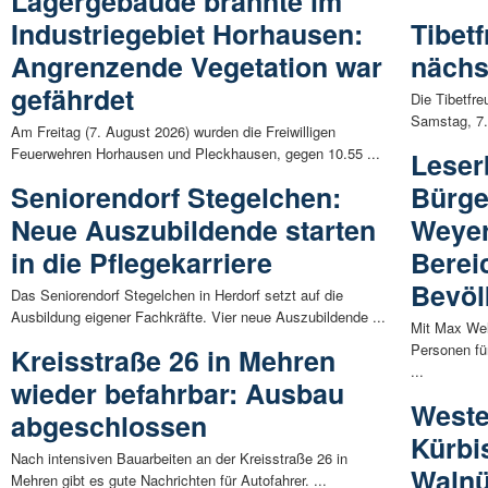
Lagergebäude brannte im
Industriegebiet Horhausen:
Tibet
Angrenzende Vegetation war
nächs
gefährdet
Die Tibetfr
Samstag, 7.
Am Freitag (7. August 2026) wurden die Freiwilligen
Feuerwehren Horhausen und Pleckhausen, gegen 10.55 ...
Leser
Seniorendorf Stegelchen:
Bürge
Neue Auszubildende starten
Weyer
in die Pflegekarriere
Berei
Bevöl
Das Seniorendorf Stegelchen in Herdorf setzt auf die
Ausbildung eigener Fachkräfte. Vier neue Auszubildende ...
Mit Max Wel
Personen f
Kreisstraße 26 in Mehren
...
wieder befahrbar: Ausbau
Weste
abgeschlossen
Kürbi
Nach intensiven Bauarbeiten an der Kreisstraße 26 in
Waln
Mehren gibt es gute Nachrichten für Autofahrer. ...