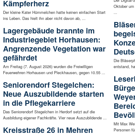
Der Digital
Kämpferherz
Oktober um 
Der kleine Kater Hümmelchen hatte keinen einfachen Start
...
ins Leben. Das hielt ihn aber nicht davon ab, ...
Bläse
Lagergebäude brannte im
begei
Industriegebiet Horhausen:
Konze
Angrenzende Vegetation war
Deuts
gefährdet
Die Bläserp
Am Freitag (7. August 2026) wurden die Freiwilligen
entstand, ha
Feuerwehren Horhausen und Pleckhausen, gegen 10.55 ...
Leser
Seniorendorf Stegelchen:
Bürge
Neue Auszubildende starten
Weyer
in die Pflegekarriere
Berei
Das Seniorendorf Stegelchen in Herdorf setzt auf die
Bevöl
Ausbildung eigener Fachkräfte. Vier neue Auszubildende ...
Mit Max Wel
Kreisstraße 26 in Mehren
Personen f