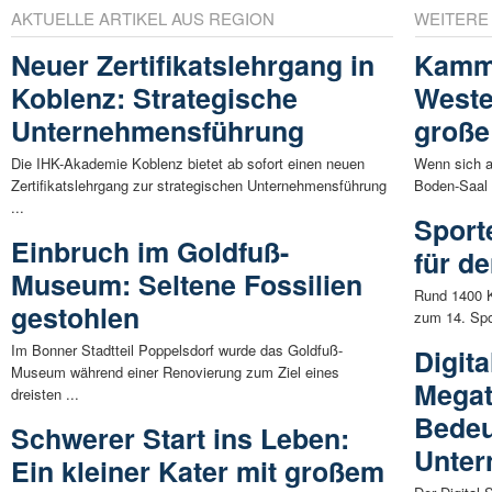
AKTUELLE ARTIKEL AUS REGION
WEITERE
Neuer Zertifikatslehrgang in
Kamm
Koblenz: Strategische
Weste
Unternehmensführung
große
Die IHK-Akademie Koblenz bietet ab sofort einen neuen
Wenn sich a
Zertifikatslehrgang zur strategischen Unternehmensführung
Boden-Saal i
...
Sport
Einbruch im Goldfuß-
für d
Museum: Seltene Fossilien
Rund 1400 Ki
gestohlen
zum 14. Spo
Im Bonner Stadtteil Poppelsdorf wurde das Goldfuß-
Digit
Museum während einer Renovierung zum Ziel eines
Megat
dreisten ...
Bedeu
Schwerer Start ins Leben:
Unte
Ein kleiner Kater mit großem