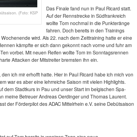
Das Finale fand nun in Paul Ricard statt.
ütsaison. (Foto: KSP
Auf der Rennstrecke in Südfrankreich
wollte Tom nochmal in die Punkteränge
fahren. Doch bereits in den Trainings
s Wochenende wird. Als 22. nach dem Zeittraining hatte er eine
Rennen kämpfte er sich dann gekonnt nach vorne und fuhr am
en vorbei. Mit neuen Reifen wollte Tom im Sonntagsrennen
arte Attacken der Mitstreiter bremsten ihn ein.
 den ich mir erhofft hatte. Hier in Paul Ricard habe ich mich von
em war es aber eine lehrreiche Saison mit vielen Highlights.
uf dem Stadtkurs in Pau und unser Start im belgischen Spa-
an meine Betreuer Andreas Oerdinger und Thomas Laurent.
sst der Förderpilot des ADAC Mittelrhein e.V. seine Debütsaison
tet auf Tom bereits in wenigen Tage eine neue