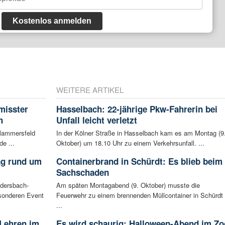
Kostenlos anmelden
WEITERE ARTIKEL
misster
Hasselbach: 22-jährige Pkw-Fahrerin bei
h
Unfall leicht verletzt
Flammersfeld
In der Kölner Straße in Hasselbach kam es am Montag (9
de ...
Oktober) um 18.10 Uhr zu einem Verkehrsunfall. ...
ag rund um
Containerbrand in Schürdt: Es blieb beim
Sachschaden
udersbach-
Am späten Montagabend (9. Oktober) musste die
sonderen Event
Feuerwehr zu einem brennenden Müllcontainer in Schürdt
...
 Lehren im
Es wird schaurig: Halloween-Abend im Zo