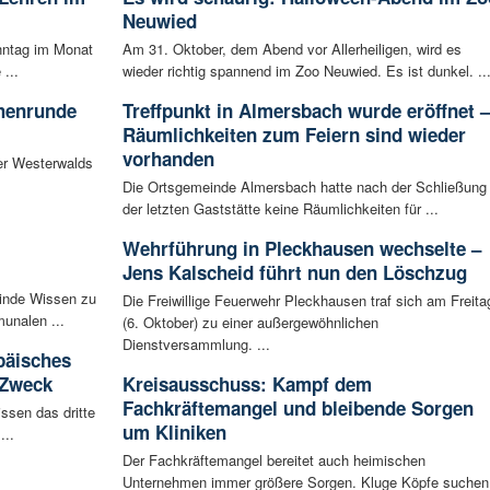
Neuwied
nntag im Monat
Am 31. Oktober, dem Abend vor Allerheiligen, wird es
...
wieder richtig spannend im Zoo Neuwied. Es ist dunkel. ..
chenrunde
Treffpunkt in Almersbach wurde eröffnet –
Räumlichkeiten zum Feiern sind wieder
vorhanden
er Westerwalds
Die Ortsgemeinde Almersbach hatte nach der Schließung
der letzten Gaststätte keine Räumlichkeiten für ...
Wehrführung in Pleckhausen wechselte –
Jens Kalscheid führt nun den Löschzug
inde Wissen zu
Die Freiwillige Feuerwehr Pleckhausen traf sich am Freita
unalen ...
(6. Oktober) zu einer außergewöhnlichen
Dienstversammlung. ...
päisches
 Zweck
Kreisausschuss: Kampf dem
Fachkräftemangel und bleibende Sorgen
ssen das dritte
um Kliniken
...
Der Fachkräftemangel bereitet auch heimischen
Unternehmen immer größere Sorgen. Kluge Köpfe suchen