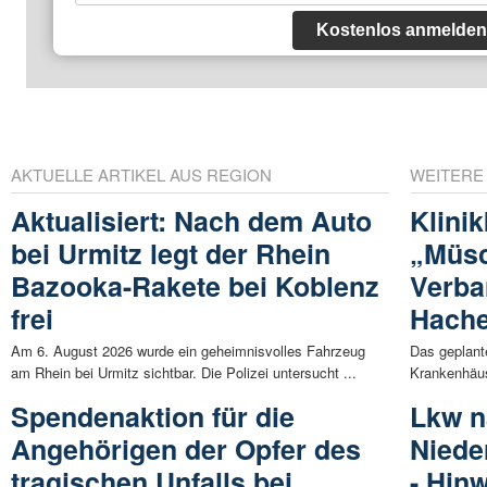
Kostenlos anmelden
AKTUELLE ARTIKEL AUS REGION
WEITERE
Aktualisiert: Nach dem Auto
Klini
bei Urmitz legt der Rhein
„Müs
Bazooka-Rakete bei Koblenz
Verba
frei
Hach
Am 6. August 2026 wurde ein geheimnisvolles Fahrzeug
Das geplant
am Rhein bei Urmitz sichtbar. Die Polizei untersucht ...
Krankenhäuse
Spendenaktion für die
Lkw n
Angehörigen der Opfer des
Niede
tragischen Unfalls bei
- Hin