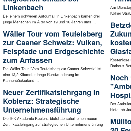
Linkenbach
Am Dienstag
Kölner Straß
Bei einem schweren Autounfall in Linkenbach kamen drei
junge Menschen im Alter von 19 und 16 Jahren ums ...
Betzd
Wäller Tour vom Teufelsberg
Zukun
zur Caaner Schweiz: Vulkan,
koste
Felspfade und Erdgeschichte
Glasf
zum Anfassen
Kostenlose 
Rathaus Bet
Die Wäller Tour "Vom Teufelsberg zur Caaner Schweiz" ist
eine 13,2 Kilometer lange Rundwanderung im
Noch 
Kannenbäckerland ...
"Ambu
Neuer Zertifikatslehrgang in
Hospi
Koblenz: Strategische
Der Ambulan
Unternehmensführung
bietet ab J
Die IHK-Akademie Koblenz bietet ab sofort einen neuen
Müllt
Zertifikatslehrgang zur strategischen Unternehmensführung
20 Fe
...