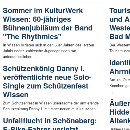
Sommer im KulturWerk
Touri
Wissen: 60-jähriges
und A
Bühnenjubiläum der Band
Weste
"The Rhythmics"
Bad M
In Wissen bildeten sich in den 60er Jahren des letzten
Der Westerwa
Jahrhunderts zahlreiche Jugendgruppen mit
Tourismusstr
unterschiedlichen ...
Identi
Schützenkönig Danny I.
Ahrmü
veröffentlichte neue Solo-
Am 15. Okto
Single zum Schützenfest
Knochen gef
...
Wissen
Äußer
Zum Schützenfest in Wissen überraschte der amtierende
Schützenkönig Danny I. mit einer neuen musikalischen ...
Hidde
Unfallflucht in Schöneberg:
Alten
E-Bike-Fahrer verletzt
Hidden Cham