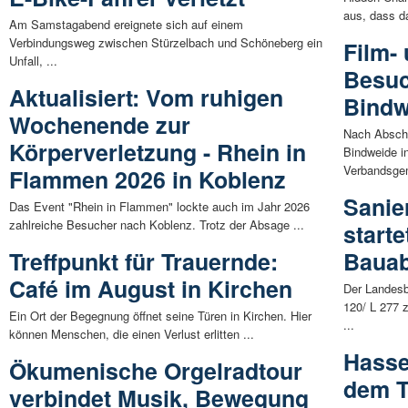
aus, dass d
Am Samstagabend ereignete sich auf einem
Verbindungsweg zwischen Stürzelbach und Schöneberg ein
Film-
Unfall, ...
Besuc
Aktualisiert: Vom ruhigen
Bindw
Wochenende zur
Nach Absch
Körperverletzung - Rhein in
Bindweide i
Verbandsgem
Flammen 2026 in Koblenz
Sanie
Das Event "Rhein in Flammen" lockte auch im Jahr 2026
zahlreiche Besucher nach Koblenz. Trotz der Absage ...
starte
Treffpunkt für Trauernde:
Bauab
Café im August in Kirchen
Der Landesb
120/ L 277
Ein Ort der Begegnung öffnet seine Türen in Kirchen. Hier
...
können Menschen, die einen Verlust erlitten ...
Hasse
Ökumenische Orgelradtour
dem T
verbindet Musik, Bewegung