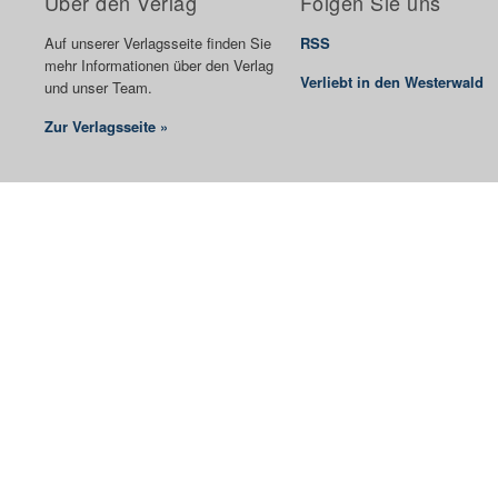
Über den Verlag
Folgen Sie uns
Auf unserer Verlagsseite finden Sie
RSS
mehr Informationen über den Verlag
Verliebt in den Westerwald
und unser Team.
Zur Verlagsseite »