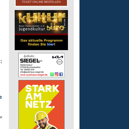
:
e
er