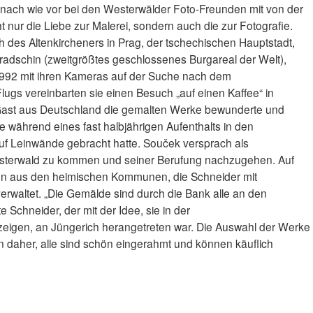
 nach wie vor bei den Westerwälder Foto-Freunden mit von der
t nur die Liebe zur Malerei, sondern auch die zur Fotografie.
h des Altenkircheners in Prag, der tschechischen Hauptstadt,
radschin (zweitgrößtes geschlossenes Burgareal der Welt),
 1992 mit ihren Kameras auf der Suche nach dem
ugs vereinbarten sie einen Besuch „auf einen Kaffee“ in
Gast aus Deutschland die gemalten Werke bewunderte und
e während eines fast halbjährigen Aufenthalts in den
uf Leinwände gebracht hatte. Souček versprach als
esterwald zu kommen und seiner Berufung nachzugehen. Auf
en aus den heimischen Kommunen, die Schneider mit
waltet. „Die Gemälde sind durch die Bank alle an den
e Schneider, der mit der Idee, sie in der
igen, an Jüngerich herangetreten war. Die Auswahl der Werke
 daher, alle sind schön eingerahmt und können käuflich