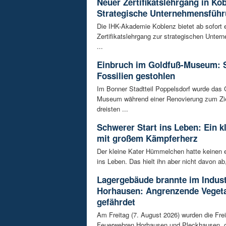
Neuer Zertifikatslehrgang in Ko
Strategische Unternehmensfüh
Die IHK-Akademie Koblenz bietet ab sofort 
Zertifikatslehrgang zur strategischen Unte
...
Einbruch im Goldfuß-Museum: 
Fossilien gestohlen
Im Bonner Stadtteil Poppelsdorf wurde das 
Museum während einer Renovierung zum Zie
dreisten ...
Schwerer Start ins Leben: Ein k
mit großem Kämpferherz
Der kleine Kater Hümmelchen hatte keinen e
ins Leben. Das hielt ihn aber nicht davon ab,
Lagergebäude brannte im Indust
Horhausen: Angrenzende Vegeta
gefährdet
Am Freitag (7. August 2026) wurden die Frei
Feuerwehren Horhausen und Pleckhausen, g