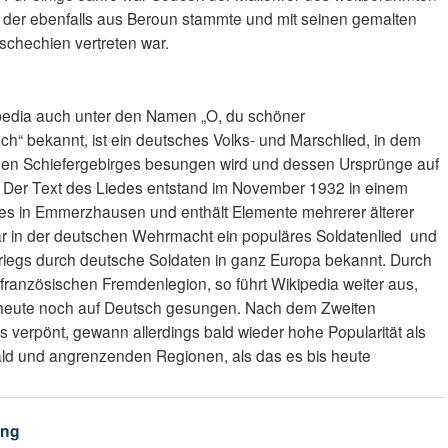
 der ebenfalls aus Beroun stammte und mit seinen gemalten
Tschechien vertreten war.
ipedia auch unter den Namen „O, du schöner
“ bekannt, ist ein deutsches Volks- und Marschlied, in dem
chen Schiefergebirges besungen wird und dessen Ursprünge auf
 Der Text des Liedes entstand im November 1932 in einem
nstes in Emmerzhausen und enthält Elemente mehrerer älterer
ar in der deutschen Wehrmacht ein populäres Soldatenlied und
iegs durch deutsche Soldaten in ganz Europa bekannt. Durch
französischen Fremdenlegion, so führt Wikipedia weiter aus,
 heute noch auf Deutsch gesungen. Nach dem Zweiten
ls verpönt, gewann allerdings bald wieder hohe Popularität als
ald und angrenzenden Regionen, als das es bis heute
ung