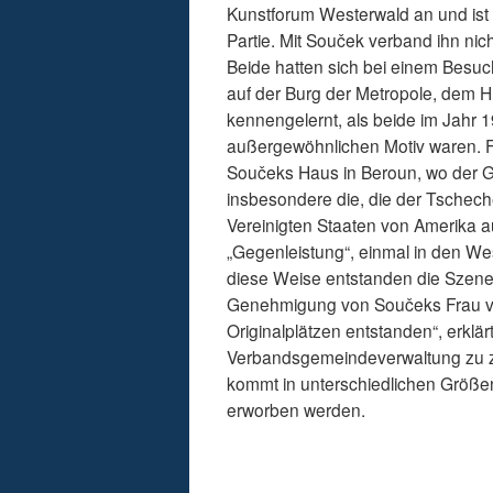
Kunstforum Westerwald an und ist
Partie. Mit Souček verband ihn nich
Beide hatten sich bei einem Besuc
auf der Burg der Metropole, dem H
kennengelernt, als beide im Jahr
außergewöhnlichen Motiv waren. Fl
Součeks Haus in Beroun, wo der 
insbesondere die, die der Tschech
Vereinigten Staaten von Amerika a
„Gegenleistung“, einmal in den W
diese Weise entstanden die Szen
Genehmigung von Součeks Frau ver
Originalplätzen entstanden“, erklärt
Verbandsgemeindeverwaltung zu ze
kommt in unterschiedlichen Größen
erworben werden.