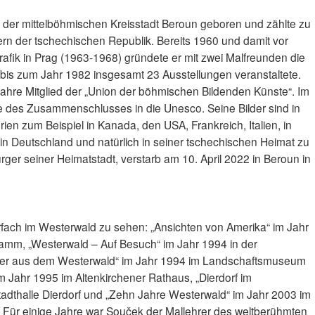
 der mittelböhmischen Kreisstadt Beroun geboren und zählte zu
rn der tschechischen Republik. Bereits 1960 und damit vor
afik in Prag (1963-1968) gründete er mit zwei Malfreunden die
bis zum Jahr 1982 insgesamt 23 Ausstellungen veranstaltete.
ahre Mitglied der „Union der böhmischen Bildenden Künste“. Im
e des Zusammenschlusses in die Unesco. Seine Bilder sind in
en zum Beispiel in Kanada, den USA, Frankreich, Italien, in
in Deutschland und natürlich in seiner tschechischen Heimat zu
ger seiner Heimatstadt, verstarb am 10. April 2022 in Beroun in
ach im Westerwald zu sehen: „Ansichten von Amerika“ im Jahr
Hamm, „Westerwald – Auf Besuch“ im Jahr 1994 in der
lder aus dem Westerwald“ im Jahr 1994 im Landschaftsmuseum
m Jahr 1995 im Altenkirchener Rathaus, „Dierdorf im
tadthalle Dierdorf und „Zehn Jahre Westerwald“ im Jahr 2003 im
ür einige Jahre war Souček der Mallehrer des weltberühmten