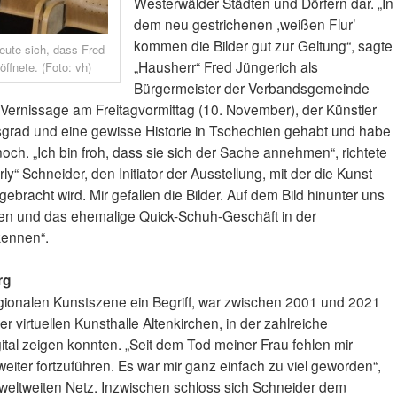
Westerwälder Städten und Dörfern dar. „In
dem neu gestrichenen ,weißen Flur’
kommen die Bilder gut zur Geltung“, sagte
reute sich, dass Fred
„Hausherr“ Fred Jüngerich als
öffnete. (Foto: vh)
Bürgermeister der Verbandsgemeinde
 Vernissage am Freitagvormittag (10. November), der Künstler
grad und eine gewisse Historie in Tschechien gehabt und habe
ch. „Ich bin froh, dass sie sich der Sache annehmen“, richtete
y“ Schneider, den Initiator der Ausstellung, mit der die Kunst
ebracht wird. Mir gefallen die Bilder. Auf dem Bild hinunter uns
en und das ehemalige Quick-Schuh-Geschäft in der
kennen“.
rg
regionalen Kunstszene ein Begriff, war zwischen 2001 und 2021
 virtuellen Kunsthalle Altenkirchen, in der zahlreiche
gital zeigen konnten. „Seit dem Tod meiner Frau fehlen mir
weiter fortzuführen. Es war mir ganz einfach zu viel geworden“,
m weltweiten Netz. Inzwischen schloss sich Schneider dem