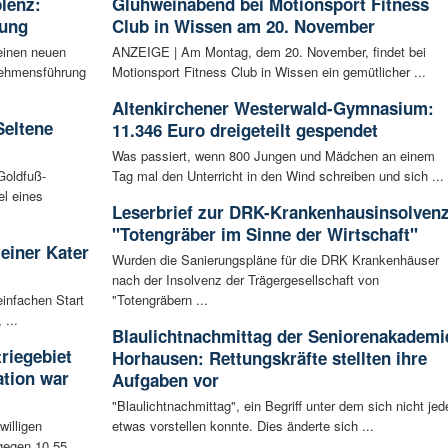
blenz:
Glühweinabend bei Motionsport Fitness
rung
Club in Wissen am 20. November
einen neuen
ANZEIGE | Am Montag, dem 20. November, findet bei
rnehmensführung
Motionsport Fitness Club in Wissen ein gemütlicher ...
Altenkirchener Westerwald-Gymnasium:
Seltene
11.346 Euro dreigeteilt gespendet
Was passiert, wenn 800 Jungen und Mädchen an einem
Goldfuß-
Tag mal den Unterricht in den Wind schreiben und sich ...
l eines
Leserbrief zur DRK-Krankenhausinsolvenz
"Totengräber im Sinne der Wirtschaft"
leiner Kater
Wurden die Sanierungspläne für die DRK Krankenhäuser
nach der Insolvenz der Trägergesellschaft von
infachen Start
"Totengräbern ...
 ...
Blaulichtnachmittag der Seniorenakademi
riegebiet
Horhausen: Rettungskräfte stellten ihre
tion war
Aufgaben vor
"Blaulichtnachmittag", ein Begriff unter dem sich nicht jed
willigen
etwas vorstellen konnte. Dies änderte sich ...
egen 10.55 ...