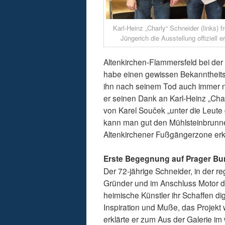
Karl-Heinz „Charly“ Schneider (links) f
Jüngerich die Ausstellung offiziell er
Altenkirchen-Flammersfeld bei der
habe einen gewissen Bekanntheits
ihn nach seinem Tod auch immer no
er seinen Dank an Karl-Heinz „Charl
von Karel Souček „unter die Leute g
kann man gut den Mühlsteinbrunn
Altenkirchener Fußgängerzone er
Erste Begegnung auf Prager Bu
Der 72-jährige Schneider, in der 
Gründer und im Anschluss Motor der
heimische Künstler ihr Schaffen di
Inspiration und Muße, das Projekt 
erklärte er zum Aus der Galerie i