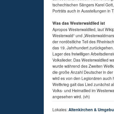
tschechischen Sängers Karel Gott,
Porträts auch in Ausstellungen in 
Was das Westerwaldlied ist
Apropos Westerwaldlied, laut Wik
Westerwald“ und „Westerwaldmarsch
der nordöstliche Teil des Rheinis
das 19. Jahrhundert zurückgehen.
Lager des freiwilligen Arbeitsdie
Volkslieder. Das Westerwaldlied w
wurde während des Zweiten Weltkr
die große Anzahl Deutscher in der 
wird es von den Legionären auch
Weltkrieg galt das Lied zunächst a
Volks- und Heimatlied im Westerw
angesehen wird. (vh)
Lokales:
Altenkirchen & Umgeb