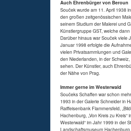
Auch Ehrenbürger von Beroun
Souček wurde am 11. April 1938 in
den großen zeitgenössischen Male
seinem Studium der Malerei und Gr
Künstlergruppe GST, welche dann 
Darüber hinaus war Souček viele J
Januar 1998 erfolgte die Aufnahm
vielen Privatsammlungen und Galeri
den Niederlanden, in der Schweiz, 
sehen. Der Künstler, auch Ehrenbür
der Nähe von Prag.
Immer gerne im Westerwald
Součeks Schaffen war schon mehrf
1993 in der Galerie Schneider in 
Raiffeisenbank Flammersfeld, „Bi
Hachenburg, „Von Kreis zu Kreis“ i
Westerwald“ im Jahr 1999 in der S
Landschaftsmuseum Hachenburg. F