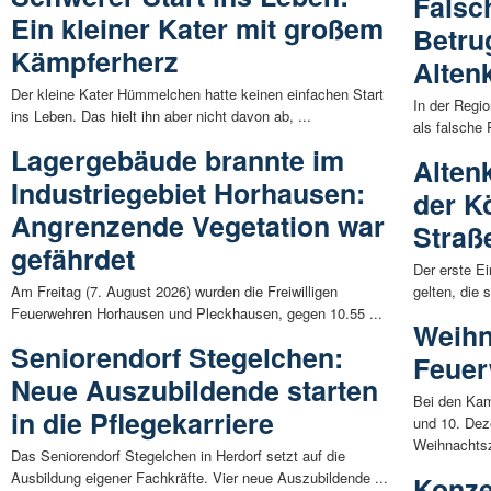
Falsch
Ein kleiner Kater mit großem
Betru
Kämpferherz
Altenk
Der kleine Kater Hümmelchen hatte keinen einfachen Start
In der Regi
ins Leben. Das hielt ihn aber nicht davon ab, ...
als falsche
Lagergebäude brannte im
Alten
Industriegebiet Horhausen:
der K
Angrenzende Vegetation war
Straß
gefährdet
Der erste E
Am Freitag (7. August 2026) wurden die Freiwilligen
gelten, die 
Feuerwehren Horhausen und Pleckhausen, gegen 10.55 ...
Weihn
Seniorendorf Stegelchen:
Feuer
Neue Auszubildende starten
Bei den Kam
in die Pflegekarriere
und 10. Dez
Weihnachtsz
Das Seniorendorf Stegelchen in Herdorf setzt auf die
Ausbildung eigener Fachkräfte. Vier neue Auszubildende ...
Konze