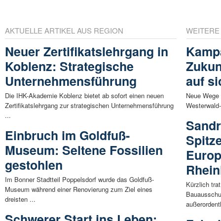
AKTUELLE ARTIKEL AUS REGION
WEITERE
Neuer Zertifikatslehrgang in
Kamp
Koblenz: Strategische
Zukun
Unternehmensführung
auf s
Die IHK-Akademie Koblenz bietet ab sofort einen neuen
Neue Wege z
Zertifikatslehrgang zur strategischen Unternehmensführung
Westerwald-
...
Sandr
Einbruch im Goldfuß-
Spitz
Museum: Seltene Fossilien
Europ
gestohlen
Rhein
Im Bonner Stadtteil Poppelsdorf wurde das Goldfuß-
Kürzlich tr
Museum während einer Renovierung zum Ziel eines
Bauausschu
dreisten ...
außerordentl
Schwerer Start ins Leben: