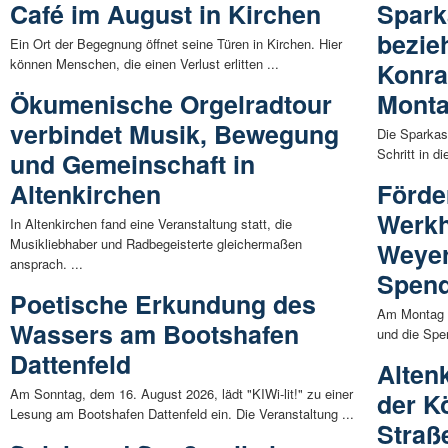
Café im August in Kirchen
Spark
bezie
Ein Ort der Begegnung öffnet seine Türen in Kirchen. Hier
können Menschen, die einen Verlust erlitten ...
Konra
Ökumenische Orgelradtour
Mont
verbindet Musik, Bewegung
Die Sparkas
Schritt in d
und Gemeinschaft in
Altenkirchen
Förde
Werkh
In Altenkirchen fand eine Veranstaltung statt, die
Musikliebhaber und Radbegeisterte gleichermaßen
Weyer
ansprach. ...
Spen
Poetische Erkundung des
Am Montag (
Wassers am Bootshafen
und die Spe
Dattenfeld
Alten
Am Sonntag, dem 16. August 2026, lädt "KIWi-lit!" zu einer
der K
Lesung am Bootshafen Dattenfeld ein. Die Veranstaltung ...
Straß