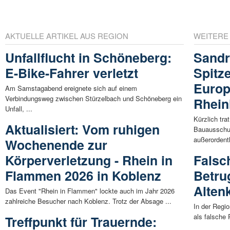
AKTUELLE ARTIKEL AUS REGION
WEITERE
Unfallflucht in Schöneberg:
Sandr
E-Bike-Fahrer verletzt
Spitz
Europ
Am Samstagabend ereignete sich auf einem
Verbindungsweg zwischen Stürzelbach und Schöneberg ein
Rhein
Unfall, ...
Kürzlich tr
Aktualisiert: Vom ruhigen
Bauausschu
außerordentl
Wochenende zur
Körperverletzung - Rhein in
Falsch
Flammen 2026 in Koblenz
Betru
Altenk
Das Event "Rhein in Flammen" lockte auch im Jahr 2026
zahlreiche Besucher nach Koblenz. Trotz der Absage ...
In der Regi
als falsche
Treffpunkt für Trauernde: