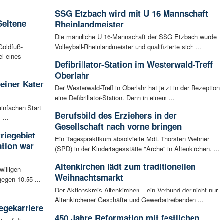
SSG Etzbach wird mit U 16 Mannschaft
Seltene
Rheinlandmeister
Die männliche U 16-Mannschaft der SSG Etzbach wurde
Goldfuß-
Volleyball-Rheinlandmeister und qualifizierte sich ...
l eines
Defibrillator-Station im Westerwald-Treff
Oberlahr
leiner Kater
Der Westerwald-Treff in Oberlahr hat jetzt in der Rezeption
eine Defibrillator-Station. Denn in einem ...
infachen Start
Berufsbild des Erziehers in der
 ...
Gesellschaft nach vorne bringen
riegebiet
Ein Tagespraktikum absolvierte MdL Thorsten Wehner
tion war
(SPD) in der Kindertagesstätte "Arche" in Altenkirchen. ...
Altenkirchen lädt zum traditionellen
willigen
Weihnachtsmarkt
egen 10.55 ...
Der Aktionskreis Altenkirchen – ein Verbund der nicht nur
Altenkirchener Geschäfte und Gewerbetreibenden ...
egekarriere
450 Jahre Reformation mit festlichen