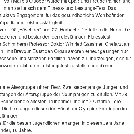
Von Mai bis Oktober wurde mit Spaß und Freude trainiert und
man stellte sich dem Fitness- und Leistungs-Test. Das
as aktive Engagement, für das gesundheitliche Wohlbefinden
rperlichen Leistungsfähigkeit.
avon 198 „Föschber" und 27 „Harbacher“ erfüllten die Norm, die
zeichen und bestanden den diesjährigen Fitnesstest.
n Schirmherrn Professor Doktor Winfried Gassman Chefarzt am
 , mit Bravour. Es ist den Organisatoren erneut gelungen 104
achsene und siebzehn Familien, davon zu überzeugen, sich für
 bewegen, sich dem Leistungstest zu stellen und diesen
r alle Altergruppen ihren Reiz. Zwei siebenjährige Jungen und
stungen der Altersgruppe der Neunjährigen zu erfüllen. Mit 78
r Schneider die ältesten Teilnehmer und mit 72 Jahren Lore
. Die Leistungen dieser drei Föschber Olympioniken liegen im
gjährigen.
 für die besten Jugendlichen errangen in diesem Jahr Jana
nder, 16 Jahre.