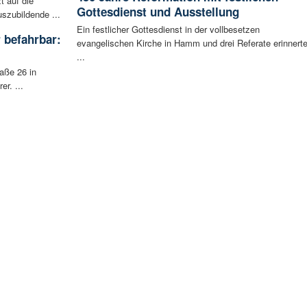
t auf die
Gottesdienst und Ausstellung
szubildende ...
Ein festlicher Gottesdienst in der vollbesetzen
 befahrbar:
evangelischen Kirche in Hamm und drei Referate erinnert
...
aße 26 in
r. ...