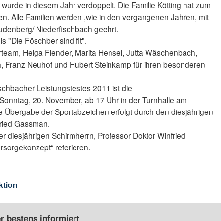
n wurde in diesem Jahr verdoppelt. Die Familie Kötting hat zum
en. Alle Familien werden ,wie in den vergangenen Jahren, mit
denberg/ Niederfischbach geehrt.
s "Die Föschber sind fit".
rteam, Helga Flender, Marita Hensel, Jutta Wäschenbach,
h, Franz Neuhof und Hubert Steinkamp für ihren besonderen
chbacher Leistungstestes 2011 ist die
onntag, 20. November, ab 17 Uhr in der Turnhalle am
e Übergabe der Sportabzeichen erfolgt durch den diesjährigen
fried Gassman.
r diesjährigen Schirmherrn, Professor Doktor Winfried
sorgekonzept“ referieren.
ktion
r bestens informiert