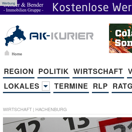
Werbung
Home
REGION
POLITIK
WIRTSCHAFT
LOKALES
TERMINE
RLP
RAT
WIRTSCHAFT
|
HACHENBURG