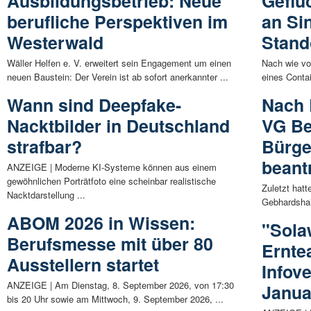
Ausbildungsbetrieb: Neue
Geflüc
berufliche Perspektiven im
an Si
Westerwald
Stand
Wäller Helfen e. V. erweitert sein Engagement um einen
Nach wie vo
neuen Baustein: Der Verein ist ab sofort anerkannter ...
eines Contai
Wann sind Deepfake-
Nach 
Nacktbilder in Deutschland
VG Be
strafbar?
Bürge
beant
ANZEIGE | Moderne KI-Systeme können aus einem
gewöhnlichen Porträtfoto eine scheinbar realistische
Zuletzt hat
Nacktdarstellung ...
Gebhardshain
ABOM 2026 in Wissen:
"Sola
Berufsmesse mit über 80
Erntea
Ausstellern startet
Infov
ANZEIGE | Am Dienstag, 8. September 2026, von 17:30
Janua
bis 20 Uhr sowie am Mittwoch, 9. September 2026, ...