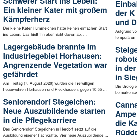
Schwerer Start ins Leben:
Einba
Ein kleiner Kater mit großem
der K
Kämpferherz
und D
Der kleine Kater Hümmelchen hatte keinen einfachen Start
Aufgrund vo
ins Leben. Das hielt ihn aber nicht davon ab, ...
temporären 
Lagergebäude brannte im
Steig
Industriegebiet Horhausen:
robot
Angrenzende Vegetation war
in der
gefährdet
in Si
Am Freitag (7. August 2026) wurden die Freiwilligen
Die Urologie
Feuerwehren Horhausen und Pleckhausen, gegen 10.55 ...
bemerkenswe
Seniorendorf Stegelchen:
Canna
Neue Auszubildende starten
Ampel
in die Pflegekarriere
die K
Das Seniorendorf Stegelchen in Herdorf setzt auf die
Rüdde
Ausbildung eigener Fachkräfte. Vier neue Auszubildende ...