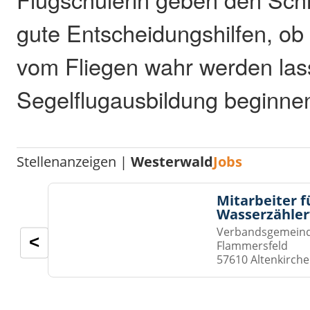
gute Entscheidungshilfen, o
vom Fliegen wahr werden las
Segelflugausbildung beginne
Stellenanzeigen |
Westerwald
Jobs
Mitarbeiter f
Wasserzähler
Verbandsgemeinde
<
Flammersfeld
57610 Altenkirch