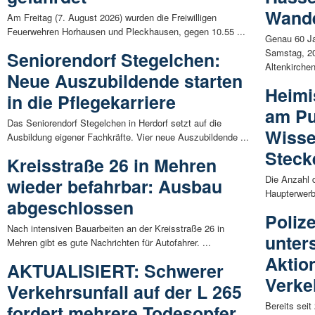
Wande
Am Freitag (7. August 2026) wurden die Freiwilligen
Feuerwehren Horhausen und Pleckhausen, gegen 10.55 ...
Genau 60 J
Samstag, 20
Seniorendorf Stegelchen:
Altenkirchen
Neue Auszubildende starten
Heimi
in die Pflegekarriere
am Pu
Das Seniorendorf Stegelchen in Herdorf setzt auf die
Wisse
Ausbildung eigener Fachkräfte. Vier neue Auszubildende ...
Steck
Kreisstraße 26 in Mehren
Die Anzahl d
wieder befahrbar: Ausbau
Haupterwerb 
abgeschlossen
Poliz
Nach intensiven Bauarbeiten an der Kreisstraße 26 in
unter
Mehren gibt es gute Nachrichten für Autofahrer. ...
Aktio
AKTUALISIERT: Schwerer
Verke
Verkehrsunfall auf der L 265
Bereits seit
fordert mehrere Todesopfer