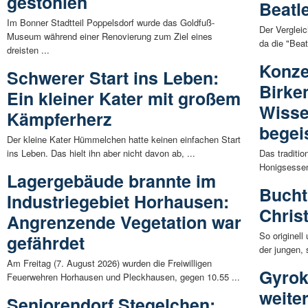
gestohlen
Beatl
Im Bonner Stadtteil Poppelsdorf wurde das Goldfuß-
Der Verglei
Museum während einer Renovierung zum Ziel eines
da die "Beat
dreisten ...
Konze
Schwerer Start ins Leben:
Birke
Ein kleiner Kater mit großem
Wisse
Kämpferherz
begei
Der kleine Kater Hümmelchen hatte keinen einfachen Start
ins Leben. Das hielt ihn aber nicht davon ab, ...
Das traditio
Honigsessen
Lagergebäude brannte im
Bucht
Industriegebiet Horhausen:
Chris
Angrenzende Vegetation war
So originell
gefährdet
der jungen, 
Am Freitag (7. August 2026) wurden die Freiwilligen
Gyrok
Feuerwehren Horhausen und Pleckhausen, gegen 10.55 ...
weite
Seniorendorf Stegelchen: