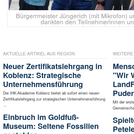
Bürgerrmeister Jüngerich (mit Mikrofon)
dankten den Teilnehmerinnen u
AKTUELLE ARTIKEL AUS REGION
WEITERE
Neuer Zertifikatslehrgang in
Mensc
Koblenz: Strategische
"Wir 
Unternehmensführung
LandF
Pude
Die IHK-Akademie Koblenz bietet ab sofort einen neuen
Zertifikatslehrgang zur strategischen Unternehmensführung
Mit der ers
...
Gemeinschaft
Einbruch im Goldfuß-
Spiel
Museum: Seltene Fossilien
Petel