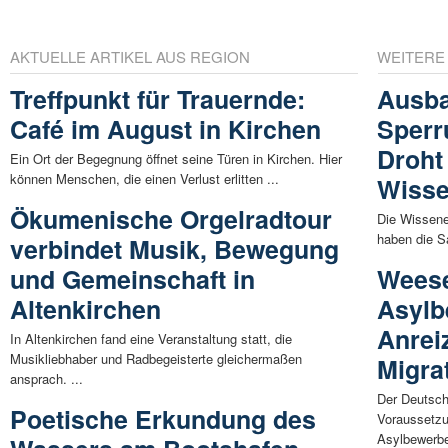
AKTUELLE ARTIKEL AUS REGION
WEITERE
Treffpunkt für Trauernde:
Ausba
Café im August in Kirchen
Sperr
Droht
Ein Ort der Begegnung öffnet seine Türen in Kirchen. Hier
können Menschen, die einen Verlust erlitten ...
Wisse
Ökumenische Orgelradtour
Die Wissener
haben die S
verbindet Musik, Bewegung
und Gemeinschaft in
Weese
Altenkirchen
Asylb
Anreiz
In Altenkirchen fand eine Veranstaltung statt, die
Musikliebhaber und Radbegeisterte gleichermaßen
Migra
ansprach. ...
Der Deutsch
Poetische Erkundung des
Voraussetzu
Asylbewerber