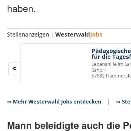
haben.
Stellenanzeigen |
Westerwald
Jobs
Pädagogische
für die Tages
Lebenshilfe im La
<
GmbH
57632 Flammersf
⇒
Mehr Westerwald Jobs entdecken
| ⇒
Ste
Mann beleidigte auch die P