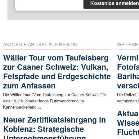
Kostenlos anmelden
AKTUELLE ARTIKEL AUS REGION
WEITERE
Wäller Tour vom Teufelsberg
Vermi
zur Caaner Schweiz: Vulkan,
Fotof
Felspfade und Erdgeschichte
Barih
zum Anfassen
vers
Die Wäller Tour "Vom Teufelsberg zur Caaner Schweiz" ist
Die Polizei 
eine 13,2 Kilometer lange Rundwanderung im
vermissten 3
Kannenbäckerland ...
Aktual
Neuer Zertifikatslehrgang in
Wisse
Koblenz: Strategische
Flucht
Unternehmensführung