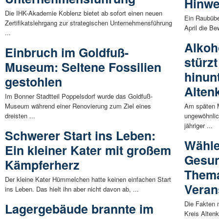
Hinwe
Die IHK-Akademie Koblenz bietet ab sofort einen neuen
Ein Raubübe
Zertifikatslehrgang zur strategischen Unternehmensführung
April die Be
...
Alkoh
Einbruch im Goldfuß-
stürz
Museum: Seltene Fossilien
hinun
gestohlen
Alten
Im Bonner Stadtteil Poppelsdorf wurde das Goldfuß-
Museum während einer Renovierung zum Ziel eines
Am späten 
dreisten ...
ungewöhnlich
jähriger ...
Schwerer Start ins Leben:
Wähle
Ein kleiner Kater mit großem
Gesun
Kämpferherz
Thema
Der kleine Kater Hümmelchen hatte keinen einfachen Start
Veran
ins Leben. Das hielt ihn aber nicht davon ab, ...
Die Fakten 
Lagergebäude brannte im
Kreis Altenk