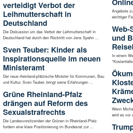
Onlin
verteidigt Verbot der
Angebote zu
Leihmutterschaft in
wichtiger F
Deutschland
Web-S
Die Diskussion um das Verbot der Leihmutterschaft in
und B
Deutschland hat durch den Rücktritt von Jens Spahn ...
Reise
Sven Teuber: Kinder als
In einem W
Inspirationsquelle im neuen
"Kostenfall
Ministeramt
Ökume
Der neue rheinland-pfälzische Minister für Kommunen, Bau
Klost
und Kultur, Sven Teuber, bringt seine Erfahrungen ...
Kräme
Grüne Rheinland-Pfalz
Zwec
drängen auf Reform des
Wenn Micha 
Sexualstrafrechts
wird es vor 
Die Landesvorsitzenden der Grünen in Rheinland-Pfalz
Trump
fordern eine klare Positionierung im Bundesrat zur ...