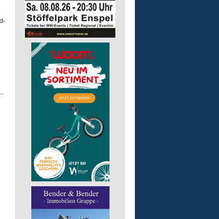
d-
..