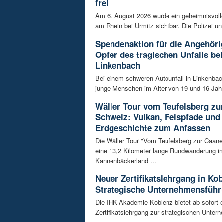
frei
Am 6. August 2026 wurde ein geheimnisvol
am Rhein bei Urmitz sichtbar. Die Polizei unt
Spendenaktion für die Angehöri
Opfer des tragischen Unfalls be
Linkenbach
Bei einem schweren Autounfall in Linkenba
junge Menschen im Alter von 19 und 16 Jah
Wäller Tour vom Teufelsberg zu
Schweiz: Vulkan, Felspfade und
Erdgeschichte zum Anfassen
Die Wäller Tour "Vom Teufelsberg zur Caane
eine 13,2 Kilometer lange Rundwanderung i
Kannenbäckerland ...
Neuer Zertifikatslehrgang in Ko
Strategische Unternehmensfüh
Die IHK-Akademie Koblenz bietet ab sofort 
Zertifikatslehrgang zur strategischen Unte
...