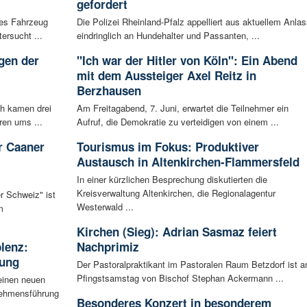
gefordert
les Fahrzeug
Die Polizei Rheinland-Pfalz appelliert aus aktuellem Anlas
ersucht ...
eindringlich an Hundehalter und Passanten, ...
gen der
"Ich war der Hitler von Köln": Ein Abend
i
mit dem Aussteiger Axel Reitz in
Berzhausen
ch kamen drei
Am Freitagabend, 7. Juni, erwartet die Teilnehmer ein
ren ums ...
Aufruf, die Demokratie zu verteidigen von einem ...
r Caaner
Tourismus im Fokus: Produktiver
Austausch in Altenkirchen-Flammersfeld
In einer kürzlichen Besprechung diskutierten die
Kreisverwaltung Altenkirchen, die Regionalagentur
r Schweiz" ist
Westerwald ...
m
Kirchen (Sieg): Adrian Sasmaz feiert
blenz:
Nachprimiz
rung
Der Pastoralpraktikant im Pastoralen Raum Betzdorf ist 
Pfingstsamstag von Bischof Stephan Ackermann ...
einen neuen
rnehmensführung
Besonderes Konzert in besonderem