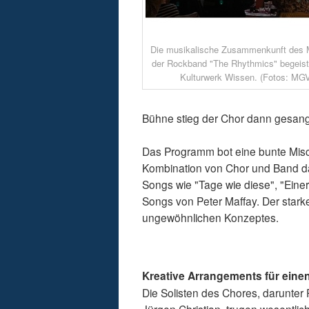
Die musikalische Zusammenkunft des 
der Rockband "The Rhythmics" begeist
Kulturwerk Wissen. (Fotos: MG
Bühne stieg der Chor dann gesangl
Das Programm bot eine bunte Mischu
Kombination von Chor und Band 
Songs wie "Tage wie diese", "Eine
Songs von Peter Maffay. Der star
ungewöhnlichen Konzeptes.
Kreative Arrangements für einen
Die Solisten des Chores, darunter 