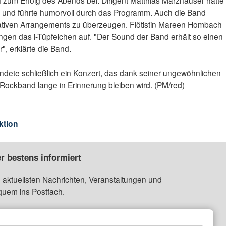
h zum Erfolg des Abends bei. Dirigent Matthias Märzhäuser hatte
t und führte humorvoll durch das Programm. Auch die Band
ativen Arrangements zu überzeugen. Flötistin Mareen Hombach
ngen das i-Tüpfelchen auf. "Der Sound der Band erhält so einen
, erklärte die Band.
dete schließlich ein Konzert, das dank seiner ungewöhnlichen
ockband lange in Erinnerung bleiben wird. (PM/red)
ktion
r bestens informiert
 aktuellsten Nachrichten, Veranstaltungen und
quem ins Postfach.