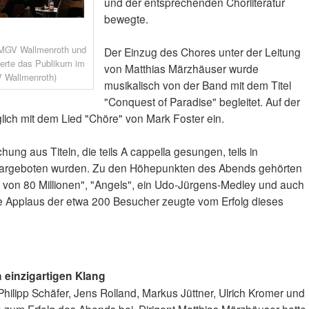
und der entsprechenden Chorliteratur
bewegte.
MGV Wallmenroth und
Der Einzug des Chores unter der Leitung
erte das Publikum im
von Matthias Märzhäuser wurde
V Wallmenroth)
musikalisch von der Band mit dem Titel
"Conquest of Paradise" begleitet. Auf der
ich mit dem Lied "Chöre" von Mark Foster ein.
ng aus Titeln, die teils A cappella gesungen, teils in
dargeboten wurden. Zu den Höhepunkten des Abends gehörten
r von 80 Millionen", "Angels", ein Udo-Jürgens-Medley und auch
ke Applaus der etwa 200 Besucher zeugte vom Erfolg dieses
 einzigartigen Klang
Philipp Schäfer, Jens Rolland, Markus Jüttner, Ulrich Kromer und