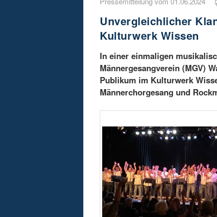
Pressemitteilung vom 01.06.2024
Unvergleichlicher Kla
Kulturwerk Wissen
In einer einmaligen musikali
Männergesangverein (MGV) Wa
Publikum im Kulturwerk Wisse
Männerchorgesang und Rockmu