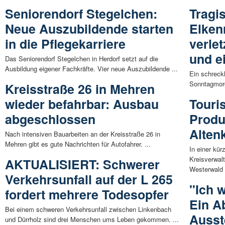
Seniorendorf Stegelchen:
Tragi
Neue Auszubildende starten
Elken
in die Pflegekarriere
verle
und e
Das Seniorendorf Stegelchen in Herdorf setzt auf die
Ausbildung eigener Fachkräfte. Vier neue Auszubildende ...
Ein schreck
Sonntagmorge
Kreisstraße 26 in Mehren
wieder befahrbar: Ausbau
Touri
abgeschlossen
Produ
Alten
Nach intensiven Bauarbeiten an der Kreisstraße 26 in
Mehren gibt es gute Nachrichten für Autofahrer. ...
In einer kür
Kreisverwal
AKTUALISIERT: Schwerer
Westerwald 
Verkehrsunfall auf der L 265
"Ich w
fordert mehrere Todesopfer
Ein A
Bei einem schweren Verkehrsunfall zwischen Linkenbach
Ausst
und Dürrholz sind drei Menschen ums Leben gekommen. ...