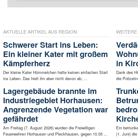
AKTUELLE ARTIKEL AUS REGION
WEITERE
Schwerer Start ins Leben:
Verdä
Ein kleiner Kater mit großem
Wohn
Kämpferherz
in Kir
Der kleine Kater Hümmelchen hatte keinen einfachen Start
Dank des H
ins Leben. Das hielt ihn aber nicht davon ab, ...
die Polizei
Lagergebäude brannte im
Trunk
Industriegebiet Horhausen:
Betru
Angrenzende Vegetation war
bedroh
gefährdet
Kirch
Am Freitag (7. August 2026) wurden die Freiwilligen
Ein betrunk
Feuerwehren Horhausen und Pleckhausen, gegen 10.55 ...
(1. Juni) di