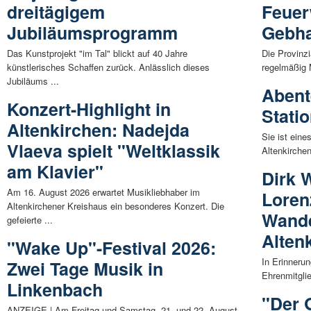
dreitägigem
Feuer
Jubiläumsprogramm
Gebha
Das Kunstprojekt "im Tal" blickt auf 40 Jahre
Die Provinzi
künstlerisches Schaffen zurück. Anlässlich dieses
regelmäßig
Jubiläums ...
Abent
Konzert-Highlight in
Stati
Altenkirchen: Nadejda
Sie ist ein
Vlaeva spielt "Weltklassik
Altenkirchen
am Klavier"
Dirk 
Am 16. August 2026 erwartet Musikliebhaber im
Loren
Altenkirchener Kreishaus ein besonderes Konzert. Die
Wande
gefeierte ...
Alten
"Wake Up"-Festival 2026:
In Erinneru
Zwei Tage Musik in
Ehrenmitglie
Linkenbach
"Der 
ANZEIGE | Am Freitag und Samstag, 21. und 22. August