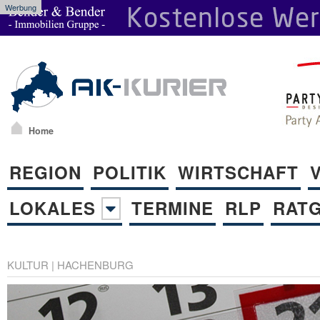
Werbung
Home
REGION
POLITIK
WIRTSCHAFT
LOKALES
TERMINE
RLP
RAT
KULTUR
|
HACHENBURG