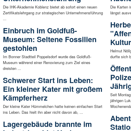
Die IHK-Akademie Koblenz bietet ab sofort einen neuen
Die Karten 
Zertifikatslehrgang zur strategischen Unternehmensführung
längst ausve
...
Herbe
Einbruch im Goldfuß-
"Affe
Museum: Seltene Fossilien
Kultu
gestohlen
Helmut Nöll
Im Bonner Stadtteil Poppelsdorf wurde das Goldfuß-
durfte sich 
Museum während einer Renovierung zum Ziel eines
Öffen
dreisten ...
Poliz
Schwerer Start ins Leben:
Jähri
Ein kleiner Kater mit großem
Seit Montag
Kämpferherz
jährigen Lu
Der kleine Kater Hümmelchen hatte keinen einfachen Start
Wochenendau
ins Leben. Das hielt ihn aber nicht davon ab, ...
Abent
Lagergebäude brannte im
Stati