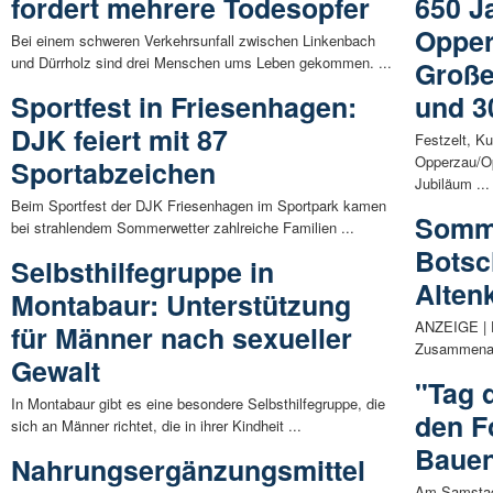
fordert mehrere Todesopfer
650 J
Opper
Bei einem schweren Verkehrsunfall zwischen Linkenbach
und Dürrholz sind drei Menschen ums Leben gekommen. ...
Große
Sportfest in Friesenhagen:
und 3
DJK feiert mit 87
Festzelt, K
Opperzau/Op
Sportabzeichen
Jubiläum ...
Beim Sportfest der DJK Friesenhagen im Sportpark kamen
Somme
bei strahlendem Sommerwetter zahlreiche Familien ...
Botsch
Selbsthilfegruppe in
Alten
Montabaur: Unterstützung
ANZEIGE | D
für Männer nach sexueller
Zusammenar
Gewalt
"Tag d
In Montabaur gibt es eine besondere Selbsthilfegruppe, die
den F
sich an Männer richtet, die in ihrer Kindheit ...
Bauen
Nahrungsergänzungsmittel
Am Samstag,