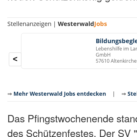
Stellenanzeigen |
Westerwald
Jobs
Bildungsbegl
Lebenshilfe im La
GmbH
<
57610 Altenkirch
⇒
Mehr Westerwald Jobs entdecken
| ⇒
Ste
Das Pfingstwochenende stan
des Schützenfestes. Der SV "