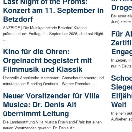
Last Night of the Proms:
Droge
Konzert am 11. September in
Bei einer a
Betzdorf
Juni) stellt
ANZEIGE | Die Musikgemeinde Betzdorf-Kirchen
Für A
präsentiert am Freitag, 11. September 2026, die Last Night
...
Zerti
Kino für die Ohren:
Engag
Orgelnacht begeistert mit
In Zeiten, i
nur in Deuts
Filmmusik und Klassik
Schoc
Übervolle Abteikirche Marienstatt, Gänsehautmomente und
minutenlange Standing Ovations - Werner Parecker ...
Siege
Neuer Vorsitzender für Villa
Elfjäh
Musica: Dr. Denis Alt
Welt
übernimmt Leitung
In einem au
Aufsehen sor
Die Landesstiftung Villa Musica Rheinland-Pfalz hat einen
neuen Vorsitzenden gewählt. Dr. Denis Alt, ...