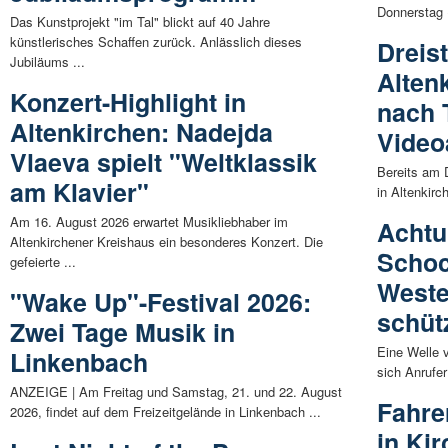
Donnerstag 
Das Kunstprojekt "im Tal" blickt auf 40 Jahre
künstlerisches Schaffen zurück. Anlässlich dieses
Dreist
Jubiläums ...
Altenk
Konzert-Highlight in
nach T
Altenkirchen: Nadejda
Vide
Vlaeva spielt "Weltklassik
Bereits am D
am Klavier"
in Altenkirc
Am 16. August 2026 erwartet Musikliebhaber im
Achtu
Altenkirchener Kreishaus ein besonderes Konzert. Die
Schoc
gefeierte ...
Weste
"Wake Up"-Festival 2026:
schüt
Zwei Tage Musik in
Eine Welle 
Linkenbach
sich Anrufer
ANZEIGE | Am Freitag und Samstag, 21. und 22. August
Fahre
2026, findet auf dem Freizeitgelände in Linkenbach ...
in Ki