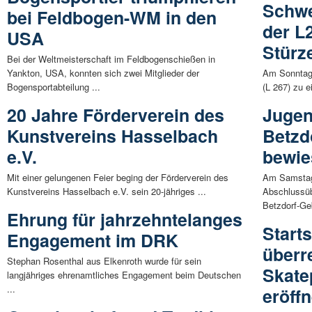
Schwe
bei Feldbogen-WM in den
der L
USA
Stürz
Bei der Weltmeisterschaft im Feldbogenschießen in
Yankton, USA, konnten sich zwei Mitglieder der
Am Sonntag 
Bogensportabteilung ...
(L 267) zu e
20 Jahre Förderverein des
Jugen
Kunstvereins Hasselbach
Betzd
e.V.
bewie
Mit einer gelungenen Feier beging der Förderverein des
Am Samstag 
Kunstvereins Hasselbach e.V. sein 20-jähriges ...
Abschlussüb
Betzdorf-Ge
Ehrung für jahrzehntelanges
Start
Engagement im DRK
überr
Stephan Rosenthal aus Elkenroth wurde für sein
Skate
langjähriges ehrenamtliches Engagement beim Deutschen
...
eröffn