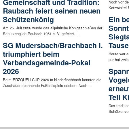
Gemeinschaft und Tradition:
Noch vor de
Katzwinkel f
Raubach feiert seinen neuen
Schützenkönig
Ein b
Sonnt
Am 25. Juli 2026 wurde das alljährliche Königsschießen der
Schützengilde Raubach 1951 e. V. gefeiert. ...
Siegta
SG Mudersbach/Brachbach I.
Tause
triumphiert beim
Heute war es
pur hat zwi
Verbandsgemeinde-Pokal
2026
Span
Vogel
Beim ERZQUELLCUP 2026 in Niederfischbach konnten die
Zuschauer spannende Fußballspiele erleben. Nach ...
erneu
Tell 
Das traditi
Schützenver