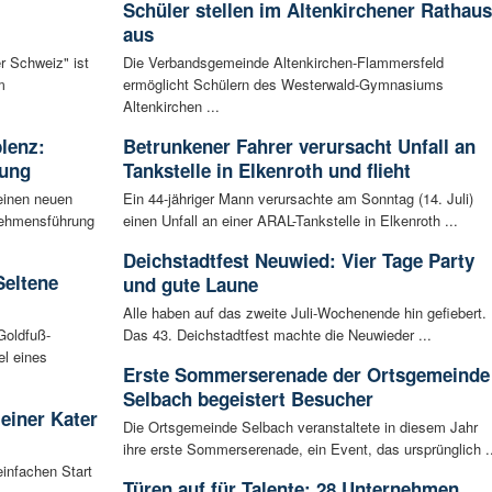
Schüler stellen im Altenkirchener Rathaus
aus
r Schweiz" ist
Die Verbandsgemeinde Altenkirchen-Flammersfeld
m
ermöglicht Schülern des Westerwald-Gymnasiums
Altenkirchen ...
blenz:
Betrunkener Fahrer verursacht Unfall an
rung
Tankstelle in Elkenroth und flieht
einen neuen
Ein 44-jähriger Mann verursachte am Sonntag (14. Juli)
rnehmensführung
einen Unfall an einer ARAL-Tankstelle in Elkenroth ...
Deichstadtfest Neuwied: Vier Tage Party
Seltene
und gute Laune
Alle haben auf das zweite Juli-Wochenende hin gefiebert.
Goldfuß-
Das 43. Deichstadtfest machte die Neuwieder ...
l eines
Erste Sommerserenade der Ortsgemeinde
Selbach begeistert Besucher
leiner Kater
Die Ortsgemeinde Selbach veranstaltete in diesem Jahr
ihre erste Sommerserenade, ein Event, das ursprünglich ..
infachen Start
Türen auf für Talente: 28 Unternehmen