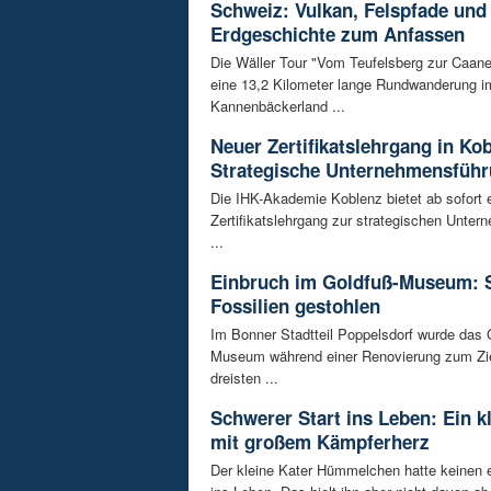
Schweiz: Vulkan, Felspfade und
Erdgeschichte zum Anfassen
Die Wäller Tour "Vom Teufelsberg zur Caane
eine 13,2 Kilometer lange Rundwanderung i
Kannenbäckerland ...
Neuer Zertifikatslehrgang in Ko
Strategische Unternehmensfüh
Die IHK-Akademie Koblenz bietet ab sofort 
Zertifikatslehrgang zur strategischen Unte
...
Einbruch im Goldfuß-Museum: 
Fossilien gestohlen
Im Bonner Stadtteil Poppelsdorf wurde das 
Museum während einer Renovierung zum Zie
dreisten ...
Schwerer Start ins Leben: Ein k
mit großem Kämpferherz
Der kleine Kater Hümmelchen hatte keinen e