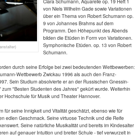
Clara Schumann, Aquarelle op. 19 Heft 1
von Niels Wilhelm Gade sowie Variationen
über ein Thema von Robert Schumann op.
9 von Johannes Brahms auf dem
Programm. Den Höhepunkt des Abends
bilden die Etüden in Form von Variationen.
Symphonische Etüden. op. 13 von Robert
anstalter)
Schumann.
worden durch seine Erfolge bei zwei bedeutenden Wettbewerben:
humann-Wettbewerb Zwickau 1996 als auch den Franz-
7. Sein Studium absolvierte er an der Russischen Gnessin-
7 zum "Besten Studenten des Jahres" gekürt wurde. Weiterhin
der Hochschule für Musik und Theater Hannover.
für seine Innigkeit und Vitalität geschätzt, ebenso wie für
en edlen Geschmack. Seine virtuose Technik und die Reife
enswert. Seine natürliche Musikalität und bereits im Kindesalter
en auf genauer Intuition und breiter Schule - tief verwurzelt in