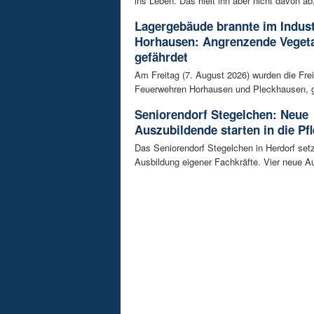
ins Leben. Das hielt ihn aber nicht davon ab,
Lagergebäude brannte im Indust
Horhausen: Angrenzende Vegeta
gefährdet
Am Freitag (7. August 2026) wurden die Frei
Feuerwehren Horhausen und Pleckhausen, g
Seniorendorf Stegelchen: Neue
Auszubildende starten in die Pfl
Das Seniorendorf Stegelchen in Herdorf setz
Ausbildung eigener Fachkräfte. Vier neue Au