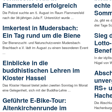
Flammersfeld erfolgreich
echte
Somm
Die Polizei suchte am 5. August im Raum Flammersfeld
nach der 38-jährigen Julia F. Unterstützt wurde ...
Ja, gibt es
drei Tage S
Imkertest in Mudersbach:
Ein Tag rund um die Biene
Sieg d
Lotto-
Der Bienenzucht- und Naturschutzverein Mudersbach-
Brachbach e.V. lädt im August zu einem besonderen Event
Benef
...
In der idyll
Einblicke in die
Hügel von Wa
buddhistischen Lehren im
Absch
Kloster Hassel
unver
Das Kloster Hassel bietet jeden zweiten Sonntag im Monat
RS+ u
eine Gelegenheit, sich mit der Buddha-Lehre ...
Hache
Geführte E-Bike-Tour:
Die Abschl
Altenkirchenrunde im
Hachenburger