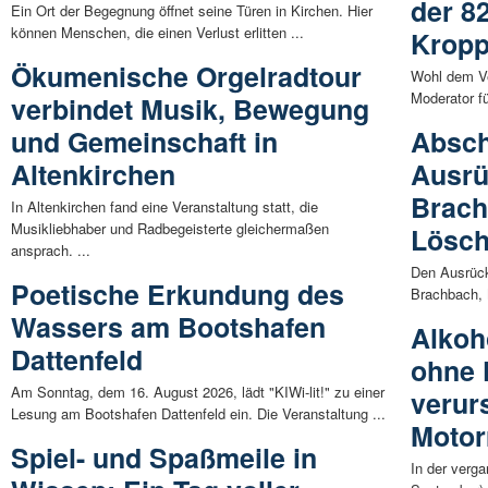
der 82
Ein Ort der Begegnung öffnet seine Türen in Kirchen. Hier
können Menschen, die einen Verlust erlitten ...
Krop
Ökumenische Orgelradtour
Wohl dem Ve
Moderator f
verbindet Musik, Bewegung
und Gemeinschaft in
Absch
Altenkirchen
Ausrü
Brach
In Altenkirchen fand eine Veranstaltung statt, die
Musikliebhaber und Radbegeisterte gleichermaßen
Lösc
ansprach. ...
Den Ausrück
Poetische Erkundung des
Brachbach, 
Wassers am Bootshafen
Alkoh
Dattenfeld
ohne 
Am Sonntag, dem 16. August 2026, lädt "KIWi-lit!" zu einer
verur
Lesung am Bootshafen Dattenfeld ein. Die Veranstaltung ...
Motorr
Spiel- und Spaßmeile in
In der verg