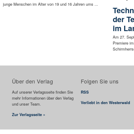
junge Menschen im Alter von 19 und 16 Jahren ums ...
Techn
der T
im La
Am 27. Sept
Premiere im
Schirmherrsc
Über den Verlag
Folgen Sie uns
Auf unserer Verlagsseite finden Sie
RSS
mehr Informationen über den Verlag
Verliebt in den Westerwald
und unser Team.
Zur Verlagsseite »