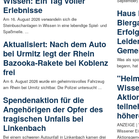
Wissen: Ein Tag voller
September) 
Erlebnisse
Haus 
Am 16. August 2026 verwandeln sich die
Bierg
Steinbuschanlagen in Wissen in eine lebendige Spiel- und
Erfol
Spaßmeile. ...
Leide
Aktualisiert: Nach dem Auto
Gemei
bei Urmitz legt der Rhein
Was als spo
Bazooka-Rakete bei Koblenz
begann, hat 
frei
"Heim
Am 6. August 2026 wurde ein geheimnisvolles Fahrzeug
Wisse
am Rhein bei Urmitz sichtbar. Die Polizei untersucht ...
Aktio
Spendenaktion für die
teiln
Angehörigen der Opfer des
höher
tragischen Unfalls bei
ANZEIGE | V
Linkenbach
Wissener Ein
Bei einem schweren Autounfall in Linkenbach kamen drei
Aktionsgeme