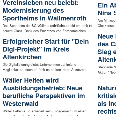
Vereinsleben neu belebt:
Ein A
Modernisierung des
Nina 
Sportheims in Wallmenroth
Am Mittwoch
Das Sportheim der SG Wallmenroth/Scheuerfeld erstrahlt in
Glockenspit
neuem Glanz. Dank des Einsatzes von Ehrenamtlichen ...
Neue 
Erfolgreicher Start für "Dein
des C
Digi-Projekt" im Kreis
Sieg 
Altenkirchen
Alten
Die Digitalisierung bietet Unternehmen zahlreiche
Stephanie N
Möglichkeiten, doch oft fehlt es an konkreten Ansätzen. ...
Aktion "Neu
...
Wäller Helfen wird
Ausbildungsbetrieb: Neue
Naturs
berufliche Perspektiven im
kriti
Westerwald
als in
recht
Wäller Helfen e. V. erweitert sein Engagement um einen