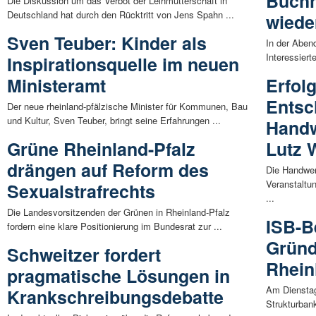
Buchh
Die Diskussion um das Verbot der Leihmutterschaft in
Deutschland hat durch den Rücktritt von Jens Spahn ...
wiede
Sven Teuber: Kinder als
In der Aben
Interessiert
Inspirationsquelle im neuen
Ministeramt
Erfol
Entsc
Der neue rheinland-pfälzische Minister für Kommunen, Bau
und Kultur, Sven Teuber, bringt seine Erfahrungen ...
Handw
Grüne Rheinland-Pfalz
Lutz 
drängen auf Reform des
Die Handwe
Veranstaltu
Sexualstrafrechts
...
Die Landesvorsitzenden der Grünen in Rheinland-Pfalz
ISB-B
fordern eine klare Positionierung im Bundesrat zur ...
Gründ
Schweitzer fordert
Rhein
pragmatische Lösungen in
Am Dienstag,
Krankschreibungsdebatte
Strukturbank