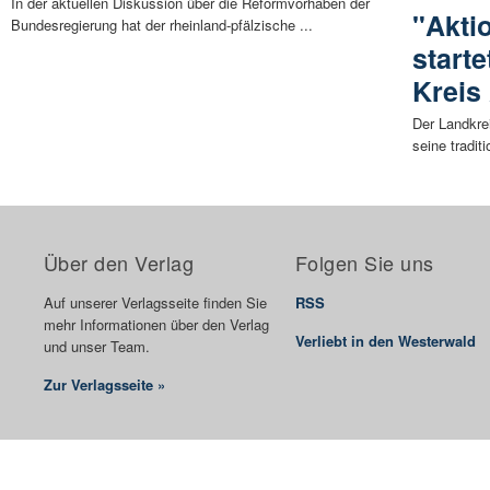
In der aktuellen Diskussion über die Reformvorhaben der
"Akti
Bundesregierung hat der rheinland-pfälzische ...
start
Kreis
Der Landkre
seine tradit
Über den Verlag
Folgen Sie uns
Auf unserer Verlagsseite finden Sie
RSS
mehr Informationen über den Verlag
Verliebt in den Westerwald
und unser Team.
Zur Verlagsseite »