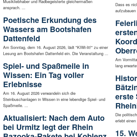
Musikliebhaber und Radbegeisterte gleichermaßen
Dass es nic
ansprach. ...
aufzubauen m
Poetische Erkundung des
Feier
Wassers am Bootshafen
erste
Dattenfeld
Koord
Am Sonntag, dem 16. August 2026, lädt "KIWi-lit!" zu einer
Ober
Lesung am Bootshafen Dattenfeld ein. Die Veranstaltung ...
Am Vormitta
Spiel- und Spaßmeile in
lang erwarte
Wissen: Ein Tag voller
Histo
Erlebnisse
Bätzin
Am 16. August 2026 verwandeln sich die
erste
Steinbuschanlagen in Wissen in eine lebendige Spiel- und
Rhein
Spaßmeile. ...
Die politis
Aktualisiert: Nach dem Auto
erlebt einen
bei Urmitz legt der Rhein
15. W
Bazooka-Rakete bei Koblenz