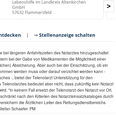
Lebenshilfe im Landkreis Altenkirchen
>
GmbH
57632 Flammersfeld
entdecken
| ⇒
Stellenanzeige schalten
e bei längeren Anfahrtszeiten des Notarztes hinzugeschaltet
tätern bei der Gabe von Medikamenten die Möglichkeit einer
lichen) Absicherung. Aber auch bei der Einschätzung, ob ein
nommen werden muss oder darauf verzichtet werden kann -
ches -, bietet der Telenotarzt Unterstützung für den
 Telenotarztes bedeutet aber nicht, dass zukünftig kein Notarzt
d. "In keinem Fall ersetzt der Telenotarzt den Notarzt vor Ort.
eschränkt nach den Kriterien des Notarzteinsatzkataloges durch
," versichern die Ärztlichen Leiter des Rettungsdienstbereichs
 Stefan Schaefer. PM