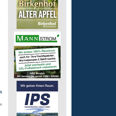
t
m
uo