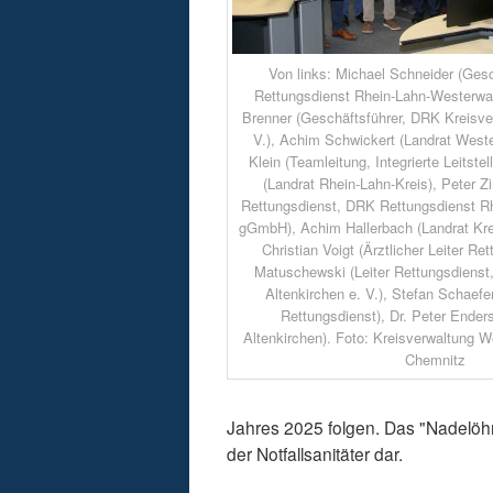
Von links: Michael Schneider (Ges
Rettungsdienst Rhein-Lahn-Westerwa
Brenner (Geschäftsführer, DRK Kreisve
V.), Achim Schwickert (Landrat Weste
Klein (Teamleitung, Integrierte Leitstel
(Landrat Rhein-Lahn-Kreis), Peter 
Rettungsdienst, DRK Rettungsdienst R
gGmbH), Achim Hallerbach (Landrat Kre
Christian Voigt (Ärztlicher Leiter Re
Matuschewski (Leiter Rettungsdienst
Altenkirchen e. V.), Stefan Schaefer
Rettungsdienst), Dr. Peter Enders
Altenkirchen). Foto: Kreisverwaltung W
Chemnitz
Jahres 2025 folgen. Das "Nadelöh
der Notfallsanitäter dar.