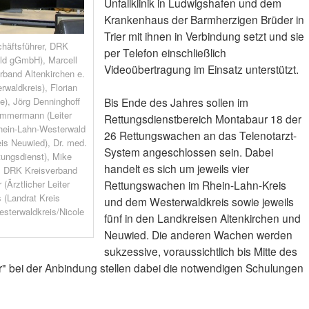
Unfallklinik in Ludwigshafen und dem
Krankenhaus der Barmherzigen Brüder in
Trier mit ihnen in Verbindung setzt und sie
chäftsführer, DRK
per Telefon einschließlich
ld gGmbH), Marcell
Videoübertragung im Einsatz unterstützt.
rband Altenkirchen e.
rwaldkreis), Florian
le), Jörg Denninghoff
Bis Ende des Jahres sollen im
Zimmermann (Leiter
Rettungsdienstbereich Montabaur 18 der
hein-Lahn-Westerwald
26 Rettungswachen an das Telenotarzt-
is Neuwied), Dr. med.
System angeschlossen sein. Dabei
ttungsdienst), Mike
handelt es sich um jeweils vier
, DRK Kreisverband
 (Ärztlicher Leiter
Rettungswachen im Rhein-Lahn-Kreis
 (Landrat Kreis
und dem Westerwaldkreis sowie jeweils
esterwaldkreis/Nicole
fünf in den Landkreisen Altenkirchen und
Neuwied. Die anderen Wachen werden
sukzessive, voraussichtlich bis Mitte des
r" bei der Anbindung stellen dabei die notwendigen Schulungen