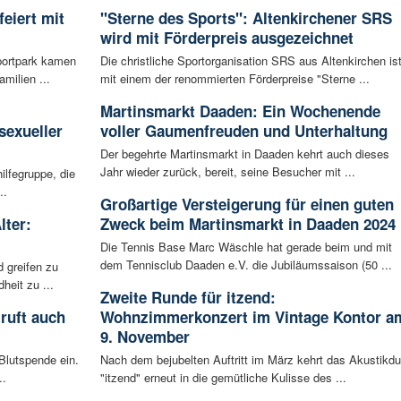
eiert mit
"Sterne des Sports": Altenkirchener SRS
wird mit Förderpreis ausgezeichnet
portpark kamen
Die christliche Sportorganisation SRS aus Altenkirchen is
milien ...
mit einem der renommierten Förderpreise "Sterne ...
:
Martinsmarkt Daaden: Ein Wochenende
sexueller
voller Gaumenfreuden und Unterhaltung
Der begehrte Martinsmarkt in Daaden kehrt auch dieses
Jahr wieder zurück, bereit, seine Besucher mit ...
ilfegruppe, die
..
Großartige Versteigerung für einen guten
lter:
Zweck beim Martinsmarkt in Daaden 2024
Die Tennis Base Marc Wäschle hat gerade beim und mit
dem Tennisclub Daaden e.V. die Jubiläumssaison (50 ...
 greifen zu
eit zu ...
Zweite Runde für itzend:
ruft auch
Wohnzimmerkonzert im Vintage Kontor a
9. November
Blutspende ein.
Nach dem bejubelten Auftritt im März kehrt das Akustikd
..
"itzend" erneut in die gemütliche Kulisse des ...