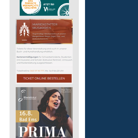
Lebenshilfe im Landkreis Altenk
GmbH
57632 Flammersfeld