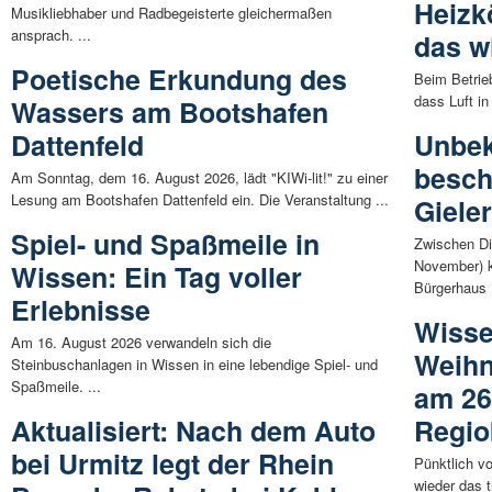
Heizkö
Musikliebhaber und Radbegeisterte gleichermaßen
ansprach. ...
das w
Poetische Erkundung des
Beim Betrie
dass Luft in
Wassers am Bootshafen
Dattenfeld
Unbek
besch
Am Sonntag, dem 16. August 2026, lädt "KIWi-lit!" zu einer
Lesung am Bootshafen Dattenfeld ein. Die Veranstaltung ...
Giele
Spiel- und Spaßmeile in
Zwischen Di
November) 
Wissen: Ein Tag voller
Bürgerhaus .
Erlebnisse
Wisse
Am 16. August 2026 verwandeln sich die
Weih
Steinbuschanlagen in Wissen in eine lebendige Spiel- und
Spaßmeile. ...
am 26
Aktualisiert: Nach dem Auto
Regio
bei Urmitz legt der Rhein
Pünktlich v
wieder das 