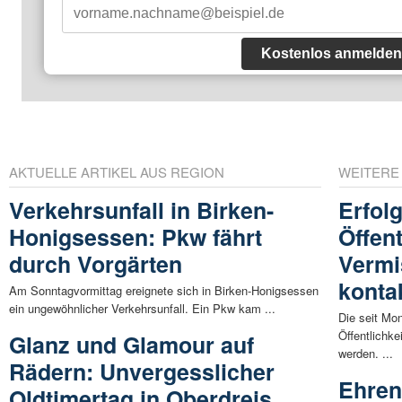
Kostenlos anmelden
AKTUELLE ARTIKEL AUS REGION
WEITERE
Verkehrsunfall in Birken-
Erfol
Honigsessen: Pkw fährt
Öffen
durch Vorgärten
Vermi
kontak
Am Sonntagvormittag ereignete sich in Birken-Honigsessen
ein ungewöhnlicher Verkehrsunfall. Ein Pkw kam ...
Die seit Mo
Öffentlichk
Glanz und Glamour auf
werden. ...
Rädern: Unvergesslicher
Ehren
Oldtimertag in Oberdreis