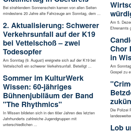
Wirts
Bei strahlendem Sonnenschein kamen von allen Seiten
würdi
mindestens 20 Jahre alte Fahrzeuge am Sonntag, dem ...
Am 5. Dezem
2. Aktualisierung: Schwerer
Ehrenamts ge
Verkehrsunfall auf der K19
Candl
bei Vettelschoß – zwei
Chor 
Todesopfer
in Wi
Am Sonntag (9. August) ereignete sich auf der K19 bei
Vettelschoß ein schwerer Verkehrsunfall. Beteiligt ...
Am Sonntag,
Gospel zu e
Sommer im KulturWerk
"Crim
Wissen: 60-jähriges
Betzdo
Bühnenjubiläum der Band
zukün
"The Rhythmics"
Die Polizei
In Wissen bildeten sich in den 60er Jahren des letzten
landesweiten
Jahrhunderts zahlreiche Jugendgruppen mit
unterschiedlichen ...
Lob u