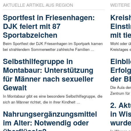
AKTUELLE ARTIKEL AUS REGION
WEITERE
Sportfest in Friesenhagen:
Kreis
DJK feiert mit 87
Einst
Sportabzeichen
mit ti
Beim Sportfest der DJK Friesenhagen im Sportpark kamen
Wohl oder ü
bei strahlendem Sommerwetter zahlreiche Familien ...
Kreistages e
Selbsthilfegruppe in
Einbli
Montabaur: Unterstützung
Erfol
für Männer nach sexueller
der B
Gewalt
Die Aula de
Zentrum für
In Montabaur gibt es eine besondere Selbsthilfegruppe, die
sich an Männer richtet, die in ihrer Kindheit ...
2. Ak
Nahrungsergänzungsmittel
in Wi
im Alter: Notwendig oder
wurde