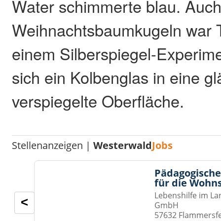
Water schimmerte blau. Auch
Weihnachtsbaumkugeln war Te
einem Silberspiegel-Experim
sich ein Kolbenglas in eine g
verspiegelte Oberfläche.
Stellenanzeigen |
Westerwald
Jobs
Pädagogische
für die Wohn
Lebenshilfe im La
<
GmbH
57632 Flammersf