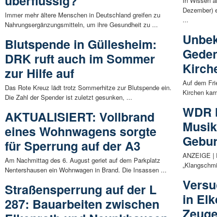
überflüssig?
In Wissen a
Dezember) 
Immer mehr ältere Menschen in Deutschland greifen zu
...
Nahrungsergänzungsmitteln, um ihre Gesundheit zu ...
Unbek
Blutspende in Güllesheim:
Geden
DRK ruft auch im Sommer
Kirch
zur Hilfe auf
Auf dem Fri
Das Rote Kreuz lädt trotz Sommerhitze zur Blutspende ein.
Kirchen kam
Die Zahl der Spender ist zuletzt gesunken, ...
WDR b
AKTUALISIERT: Vollbrand
Musik
eines Wohnwagens sorgte
Gebur
für Sperrung auf der A3
ANZEIGE | D
Am Nachmittag des 6. August geriet auf dem Parkplatz
„Klangschmi
Nentershausen ein Wohnwagen in Brand. Die Insassen ...
Versu
Straßensperrung auf der L
in Elk
287: Bauarbeiten zwischen
Zeug