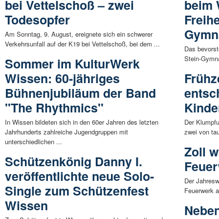
bei Vettelschoß – zwei
beim 
Todesopfer
Freih
Gymn
Am Sonntag, 9. August, ereignete sich ein schwerer
Verkehrsunfall auf der K19 bei Vettelschoß, bei dem ...
Das bevorst
Stein-Gymna
Sommer im KulturWerk
Wissen: 60-jähriges
Frühz
Bühnenjubiläum der Band
entsc
"The Rhythmics"
Kinde
In Wissen bildeten sich in den 60er Jahren des letzten
Der Klumpfuß
Jahrhunderts zahlreiche Jugendgruppen mit
zwei von ta
unterschiedlichen ...
Zoll w
Schützenkönig Danny I.
Feuer
veröffentlichte neue Solo-
Der Jahresw
Single zum Schützenfest
Feuerwerk an
Wissen
Neben