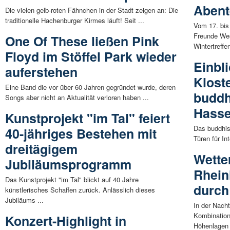
Abent
Die vielen gelb-roten Fähnchen in der Stadt zeigen an: Die
traditionelle Hachenburger Kirmes läuft! Seit ...
Vom 17. bis
Freunde Wes
One Of These ließen Pink
Wintertreffen
Floyd im Stöffel Park wieder
Einbli
auferstehen
Klost
Eine Band die vor über 60 Jahren gegründet wurde, deren
buddh
Songs aber nicht an Aktualität verloren haben ...
Hasse
Kunstprojekt "im Tal" feiert
Das buddhis
40-jähriges Bestehen mit
Türen für In
dreitägigem
Wette
Jubiläumsprogramm
Rhein
Das Kunstprojekt "im Tal" blickt auf 40 Jahre
durch
künstlerisches Schaffen zurück. Anlässlich dieses
Jubiläums ...
In der Nach
Kombination
Konzert-Highlight in
Höhenlagen 