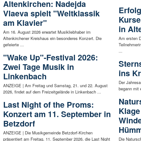
Altenkirchen: Nadejda
Erfol
Vlaeva spielt "Weltklassik
Kurse
am Klavier"
in Al
Am 16. August 2026 erwartet Musikliebhaber im
Altenkirchener Kreishaus ein besonderes Konzert. Die
Am ersten 
gefeierte ...
Teilnehmeri
...
"Wake Up"-Festival 2026:
Stern
Zwei Tage Musik in
ins K
Linkenbach
Der Jahresau
ANZEIGE | Am Freitag und Samstag, 21. und 22. August
begann mit 
2026, findet auf dem Freizeitgelände in Linkenbach ...
Naturs
Last Night of the Proms:
Klage
Konzert am 11. September in
Winde
Betzdorf
Hümme
ANZEIGE | Die Musikgemeinde Betzdorf-Kirchen
präsentiert am Freitag, 11. September 2026, die Last Night
Die Natursch