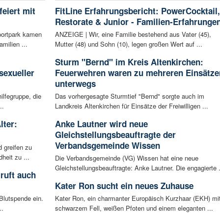
eiert mit
FitLine Erfahrungsbericht: PowerCocktail,
Restorate & Junior - Familien-Erfahrunge
portpark kamen
ANZEIGE | Wir, eine Familie bestehend aus Vater (45),
milien ...
Mutter (48) und Sohn (10), legen großen Wert auf ...
:
Sturm "Bernd" im Kreis Altenkirchen:
sexueller
Feuerwehren waren zu mehreren Einsätze
unterwegs
ilfegruppe, die
Das vorhergesagte Sturmtief "Bernd" sorgte auch im
..
Landkreis Altenkirchen für Einsätze der Freiwilligen ...
lter:
Anke Lautner wird neue
Gleichstellungsbeauftragte der
Verbandsgemeinde Wissen
 greifen zu
eit zu ...
Die Verbandsgemeinde (VG) Wissen hat eine neue
Gleichstellungsbeauftragte: Anke Lautner. Die engagierte .
ruft auch
Kater Ron sucht ein neues Zuhause
Blutspende ein.
Kater Ron, ein charmanter Europäisch Kurzhaar (EKH) mi
..
schwarzem Fell, weißen Pfoten und einem eleganten ...