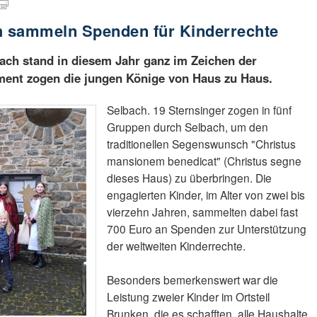
ch sammeln Spenden für Kinderrechte
bach stand in diesem Jahr ganz im Zeichen der
ement zogen die jungen Könige von Haus zu Haus.
Selbach. 19 Sternsinger zogen in fünf
Gruppen durch Selbach, um den
traditionellen Segenswunsch "Christus
mansionem benedicat" (Christus segne
dieses Haus) zu überbringen. Die
engagierten Kinder, im Alter von zwei bis
vierzehn Jahren, sammelten dabei fast
700 Euro an Spenden zur Unterstützung
der weltweiten Kinderrechte.
Besonders bemerkenswert war die
Leistung zweier Kinder im Ortsteil
Brunken, die es schafften, alle Haushalte