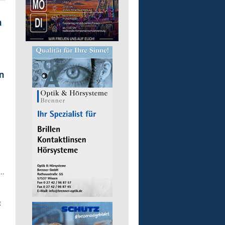
n
n
..
t