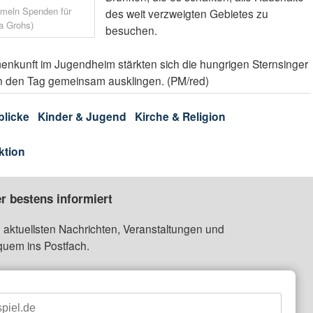
mmeln Spenden für
des weit verzweigten Gebietes zu
ja Grohs)
besuchen.
nkunft im Jugendheim stärkten sich die hungrigen Sternsinger
en den Tag gemeinsam ausklingen. (PM/red)
blicke
Kinder & Jugend
Kirche & Religion
ktion
r bestens informiert
 aktuellsten Nachrichten, Veranstaltungen und
quem ins Postfach.