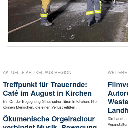
AKTUELLE ARTIKEL AUS REGION
WEITERE
Treffpunkt für Trauernde:
Filmv
Café im August in Kirchen
Autor
Weste
Ein Ort der Begegnung öffnet seine Türen in Kirchen. Hier
können Menschen, die einen Verlust erlitten ...
Landf
Ökumenische Orgelradtour
Die Landfra
Veranstaltu
verbindet Musik, Bewegung