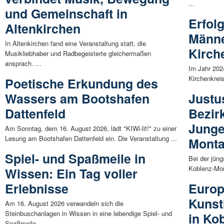
...
und Gemeinschaft in
Erfolg
Altenkirchen
Männe
In Altenkirchen fand eine Veranstaltung statt, die
Kirch
Musikliebhaber und Radbegeisterte gleichermaßen
ansprach. ...
Im Jahr 202
Kirchenkrei
Poetische Erkundung des
Wassers am Bootshafen
Justu
Dattenfeld
Bezir
Junge
Am Sonntag, dem 16. August 2026, lädt "KIWi-lit!" zu einer
Lesung am Bootshafen Dattenfeld ein. Die Veranstaltung ...
Mont
Spiel- und Spaßmeile in
Bei der jün
Koblenz-Mon
Wissen: Ein Tag voller
Erlebnisse
Europ
Kunst
Am 16. August 2026 verwandeln sich die
Steinbuschanlagen in Wissen in eine lebendige Spiel- und
in Ko
Spaßmeile. ...