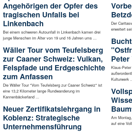
Angehörigen der Opfer des
Vorbe
tragischen Unfalls bei
Betzd
Linkenbach
Der Caritas
erweitert se
Bei einem schweren Autounfall in Linkenbach kamen drei
junge Menschen im Alter von 19 und 16 Jahren ums ...
Bucht
Wäller Tour vom Teufelsberg
"Ostf
zur Caaner Schweiz: Vulkan,
Peter
Felspfade und Erdgeschichte
Klaus-Peter
außerordent
zum Anfassen
Kulturwerk .
Die Wäller Tour "Vom Teufelsberg zur Caaner Schweiz" ist
Volls
eine 13,2 Kilometer lange Rundwanderung im
Kannenbäckerland ...
Wiss
Neuer Zertifikatslehrgang in
Baumf
Koblenz: Strategische
Am Montag, 
auf eine Vol
Unternehmensführung