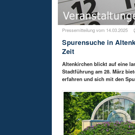
Pressemitteilung vom 14.03.2025
Spurensuche in Alten
Zeit
Altenkirchen blickt auf eine 
Stadtführung am 28. März biet
erfahren und sich mit den Sp