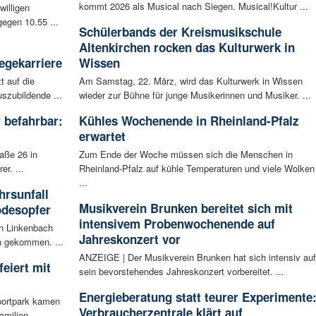
kommt 2026 als Musical nach Siegen. Musical!Kultur ...
willigen
egen 10.55 ...
Schülerbands der Kreismusikschule
Altenkirchen rocken das Kulturwerk in
egekarriere
Wissen
t auf die
Am Samstag, 22. März, wird das Kulturwerk in Wissen
szubildende ...
wieder zur Bühne für junge Musikerinnen und Musiker. ...
 befahrbar:
Kühles Wochenende in Rheinland-Pfalz
erwartet
aße 26 in
Zum Ende der Woche müssen sich die Menschen in
r. ...
Rheinland-Pfalz auf kühle Temperaturen und viele Wolken
...
rsunfall
Musikverein Brunken bereitet sich mit
odesopfer
intensivem Probenwochenende auf
en Linkenbach
Jahreskonzert vor
n gekommen. ...
ANZEIGE | Der Musikverein Brunken hat sich intensiv auf
eiert mit
sein bevorstehendes Jahreskonzert vorbereitet. ...
Energieberatung statt teurer Experimente
portpark kamen
Verbraucherzentrale klärt auf
milien ...