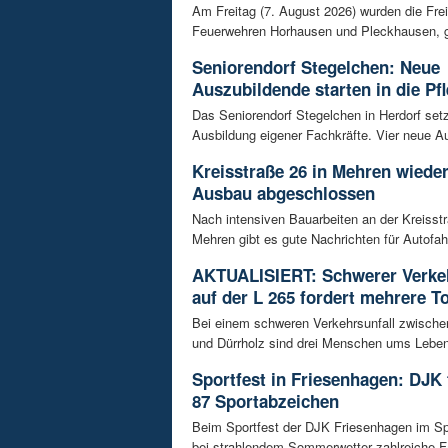
Am Freitag (7. August 2026) wurden die Frei
Feuerwehren Horhausen und Pleckhausen, g
Seniorendorf Stegelchen: Neue
Auszubildende starten in die Pfl
Das Seniorendorf Stegelchen in Herdorf setz
Ausbildung eigener Fachkräfte. Vier neue Au
Kreisstraße 26 in Mehren wieder
Ausbau abgeschlossen
Nach intensiven Bauarbeiten an der Kreisstr
Mehren gibt es gute Nachrichten für Autofahre
AKTUALISIERT: Schwerer Verkeh
auf der L 265 fordert mehrere T
Bei einem schweren Verkehrsunfall zwisch
und Dürrholz sind drei Menschen ums Lebe
Sportfest in Friesenhagen: DJK f
87 Sportabzeichen
Beim Sportfest der DJK Friesenhagen im S
bei strahlendem Sommerwetter zahlreiche Fa