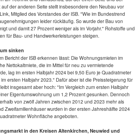
 auf der anderen Seite stellt insbesondere den Neubau vor
h Link, Mitglied des Vorstandes der ISB. "Wie im Bundestrend
Baugenehmigungen leider rückläufig. So wurde der Bau von
 und damit 27 Prozent weniger als im Vorjahr." Rohstoffe und
ten für Bau- und Handwerkerleistungen steigen.
ntum sinken
dem Bericht der ISB erkennen lässt: Die Wohnungsmieten im
he Nettokaltmiete, die im Mittel für neu zu vermietende
, lag im ersten Halbjahr 2024 bei 9,50 Euro je Quadratmeter
im ersten Halbjahr 2023." Dafür aber ist die Preissteigerung für
eibt insgesamt aber hoch: "Im Vergleich zum ersten Halbjahr
f einer Eigentumswohnung um 1,2 Prozent gesunken. Dennoch
nerhalb von zwölf Jahren zwischen 2012 und 2023 mehr als
und Zweifamilienhäuser wurden in der ersten Jahreshälfte 2024
e Quadratmeter Wohnfläche angeboten.
gsmarkt in den Kreisen Altenkirchen, Neuwied und