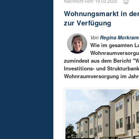
Nachricht vom 19.03.2025
Wohnungsmarkt in de
zur Verfügung
Von
Regina Morkram
Wie im gesamten La
Wohnraumversorgung
zumindest aus dem Bericht "
Investitions- und Strukturbank
Wohnraumversorgung im Jahr 