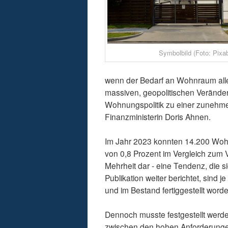
Symbolbild (Foto: Pixa
wenn der Bedarf an Wohnraum aller
massiven, geopolitischen Veränd
Wohnungspolitik zu einer zunehmen
Finanzministerin Doris Ahnen.
Im Jahr 2023 konnten 14.200 Wohn
von 0,8 Prozent im Vergleich zum V
Mehrheit dar - eine Tendenz, die si
Publikation weiter berichtet, sind
und im Bestand fertiggestellt word
Dennoch musste festgestellt wer
zwischen den hohen Anforderungen