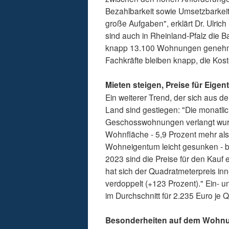
Bezahlbarkeit sowie Umsetzbarkeit
große Aufgaben", erklärt Dr. Ulric
sind auch in Rheinland-Pfalz die 
knapp 13.100 Wohnungen genehmigt
Fachkräfte bleiben knapp, die Kos
Mieten steigen, Preise für Eige
Ein weiterer Trend, der sich aus 
Land sind gestiegen: "Die monatlic
Geschosswohnungen verlangt wurde
Wohnfläche - 5,9 Prozent mehr als 
Wohneigentum leicht gesunken - bl
2023 sind die Preise für den Kau
hat sich der Quadratmeterpreis in
verdoppelt (+123 Prozent)." Ein- 
im Durchschnitt für 2.235 Euro j
Besonderheiten auf dem Wohnun