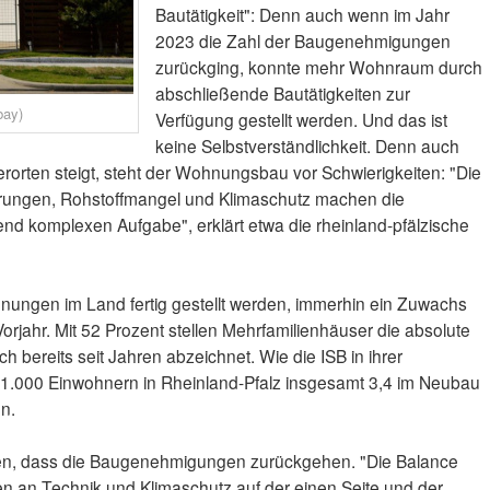
Bautätigkeit": Denn auch wenn im Jahr
2023 die Zahl der Baugenehmigungen
zurückging, konnte mehr Wohnraum durch
abschließende Bautätigkeiten zur
bay)
Verfügung gestellt werden. Und das ist
keine Selbstverständlichkeit. Denn auch
orten steigt, steht der Wohnungsbau vor Schwierigkeiten: "Die
erungen, Rohstoffmangel und Klimaschutz machen die
d komplexen Aufgabe", erklärt etwa die rheinland-pfälzische
ungen im Land fertig gestellt werden, immerhin ein Zuwachs
orjahr. Mit 52 Prozent stellen Mehrfamilienhäuser die absolute
ch bereits seit Jahren abzeichnet. Wie die ISB in ihrer
 je 1.000 Einwohnern in Rheinland-Pfalz insgesamt 3,4 im Neubau
en.
den, dass die Baugenehmigungen zurückgehen. "Die Balance
 an Technik und Klimaschutz auf der einen Seite und der