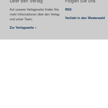
Über den Verlag
Folgen Sie uns
Auf unserer Verlagsseite finden Sie
RSS
mehr Informationen über den Verlag
Verliebt in den Westerwald
und unser Team.
Zur Verlagsseite »