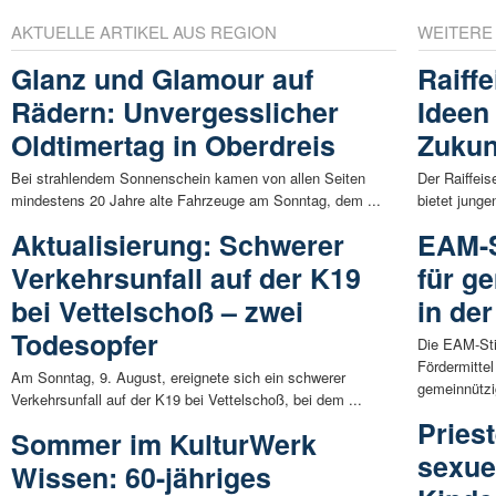
AKTUELLE ARTIKEL AUS REGION
WEITERE
Glanz und Glamour auf
Raiff
Rädern: Unvergesslicher
Ideen
Oldtimertag in Oberdreis
Zukun
Bei strahlendem Sonnenschein kamen von allen Seiten
Der Raiffei
mindestens 20 Jahre alte Fahrzeuge am Sonntag, dem ...
bietet jung
Aktualisierung: Schwerer
EAM-S
Verkehrsunfall auf der K19
für g
bei Vettelschoß – zwei
in de
Todesopfer
Die EAM-Stif
Fördermittel
Am Sonntag, 9. August, ereignete sich ein schwerer
gemeinnützi
Verkehrsunfall auf der K19 bei Vettelschoß, bei dem ...
Pries
Sommer im KulturWerk
sexue
Wissen: 60-jähriges