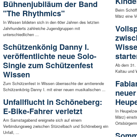
Kindes
Bühnenjubiläum der Band
Beim Schöff
"The Rhythmics"
März eine Ve
In Wissen bildeten sich in den 60er Jahren des letzten
Volls
Jahrhunderts zahlreiche Jugendgruppen mit
unterschiedlichen ...
zwisc
Schützenkönig Danny I.
Wisse
veröffentlichte neue Solo-
start
Single zum Schützenfest
Ab dem 31. 
Kaltau und 
Wissen
Fabia
Zum Schützenfest in Wissen überraschte der amtierende
Schützenkönig Danny I. mit einer neuen musikalischen ...
neuer
Unfallflucht in Schöneberg:
Heupe
E-Bike-Fahrer verletzt
In Heupelze
März) eins
Am Samstagabend ereignete sich auf einem
Ortsbürgerme
Verbindungsweg zwischen Stürzelbach und Schöneberg ein
Unfall, ...
Somme