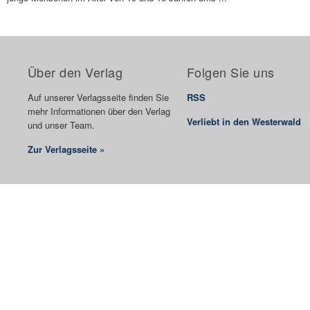
Über den Verlag
Folgen Sie uns
Auf unserer Verlagsseite finden Sie
RSS
mehr Informationen über den Verlag
Verliebt in den Westerwald
und unser Team.
Zur Verlagsseite »