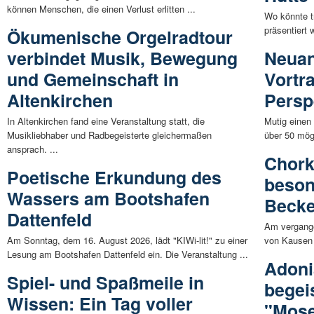
können Menschen, die einen Verlust erlitten ...
Wo könnte t
präsentiert 
Ökumenische Orgelradtour
verbindet Musik, Bewegung
Neuan
und Gemeinschaft in
Vortr
Altenkirchen
Persp
In Altenkirchen fand eine Veranstaltung statt, die
Mutig einen 
Musikliebhaber und Radbegeisterte gleichermaßen
über 50 mögl
ansprach. ...
Chork
Poetische Erkundung des
beson
Wassers am Bootshafen
Becke
Dattenfeld
Am vergange
Am Sonntag, dem 16. August 2026, lädt "KIWi-lit!" zu einer
von Kausen 
Lesung am Bootshafen Dattenfeld ein. Die Veranstaltung ...
Adoni
Spiel- und Spaßmeile in
begei
Wissen: Ein Tag voller
"Mose