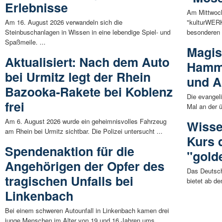
Erlebnisse
Am Mittwoch
Am 16. August 2026 verwandeln sich die
"kulturWERK
Steinbuschanlagen in Wissen in eine lebendige Spiel- und
besonderen 
Spaßmeile. ...
Magis
Aktualisiert: Nach dem Auto
Hamm 
bei Urmitz legt der Rhein
und A
Bazooka-Rakete bei Koblenz
Die evangel
frei
Mal an der ü
Am 6. August 2026 wurde ein geheimnisvolles Fahrzeug
Wisse
am Rhein bei Urmitz sichtbar. Die Polizei untersucht ...
Kurs 
Spendenaktion für die
"gold
Angehörigen der Opfer des
Das Deutsch
tragischen Unfalls bei
bietet ab de
Linkenbach
Bei einem schweren Autounfall in Linkenbach kamen drei
junge Menschen im Alter von 19 und 16 Jahren ums ...