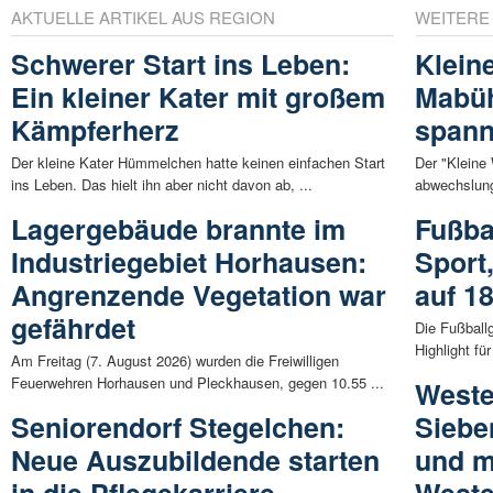
AKTUELLE ARTIKEL AUS REGION
WEITERE
Schwerer Start ins Leben:
Klein
Ein kleiner Kater mit großem
Mabüh
Kämpferherz
spann
Der kleine Kater Hümmelchen hatte keinen einfachen Start
Der "Kleine
ins Leben. Das hielt ihn aber nicht davon ab, ...
abwechslung
Lagergebäude brannte im
Fußba
Industriegebiet Horhausen:
Sport
Angrenzende Vegetation war
auf 1
gefährdet
Die Fußballg
Highlight für
Am Freitag (7. August 2026) wurden die Freiwilligen
Feuerwehren Horhausen und Pleckhausen, gegen 10.55 ...
Weste
Seniorendorf Stegelchen:
Siebe
Neue Auszubildende starten
und m
in die Pflegekarriere
Weste