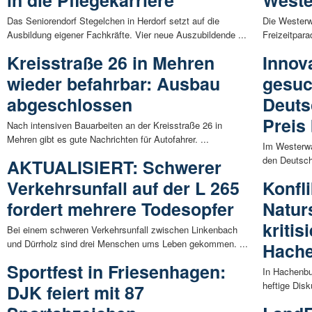
Das Seniorendorf Stegelchen in Herdorf setzt auf die
Die Westerwä
Ausbildung eigener Fachkräfte. Vier neue Auszubildende ...
Freizeitpar
Kreisstraße 26 in Mehren
Innov
wieder befahrbar: Ausbau
gesuch
abgeschlossen
Deuts
Preis
Nach intensiven Bauarbeiten an der Kreisstraße 26 in
Mehren gibt es gute Nachrichten für Autofahrer. ...
Im Westerwal
den Deutsch
AKTUALISIERT: Schwerer
Verkehrsunfall auf der L 265
Konfl
fordert mehrere Todesopfer
Natur
kritis
Bei einem schweren Verkehrsunfall zwischen Linkenbach
und Dürrholz sind drei Menschen ums Leben gekommen. ...
Hach
Sportfest in Friesenhagen:
In Hachenbu
heftige Disk
DJK feiert mit 87